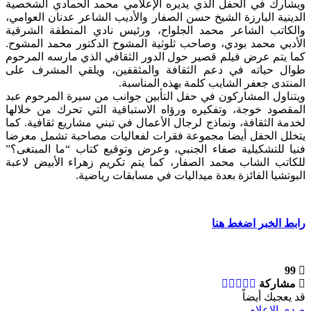
ويشارك في الحفل الذي يديره الإعلامي محمد الحمادي الشخصية
الدينية البارزة الشيخ حسن الصفار والأديب الشاعر عدنان العوامي،
والكاتب الشاعر محمد الجلواح، ورئيس نادي المنطقة الشرقية
الأدبي محمد بودي، وصاحب ثلوثية المشوح الدكتور محمد المشوح.
كما يتم عرض فيلم قصير حول الدور الثقافي الذي مارسه المرحوم
طوال حياته في دعم الثقافة والمثقفين، ويلقي المشرف على
المنتدى جعفر الشايب كلمة بهذه المناسبة.
ويتناول المشاركون في حفل التأبين جوانب من سيرة المرحوم عبد
المقصود خوجة، وتفكيره ورؤاه الاستباقية التي تحرك من خلالها
لخدمة الثقافة، ونماذج لرجال الأعمال في تبني مشاريع ثقافية. كما
يتخلل الحفل أيضا مجموعة فقرات لفعاليات مصاحبة تشمل معرضا
فنيا للتشكيلية صفاء الجنبي، وعرض وتوقيع كتاب “ما المبتغى؟”
للكاتب الشاب محمد الصفار، كما يتم تكريم زهراء الأبيض لاعبة
البوتشيا الفائزة بعدة ميداليات في مسابقات رياضية.
رابط الخبر اضغط هنا
99
مشاركة
قد يعجبك أيضاً
صدى الإعلام