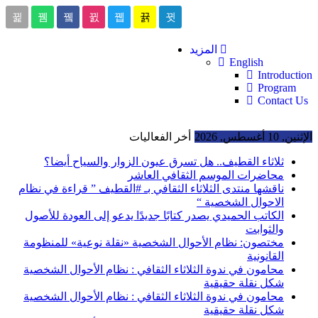
المزيد
English
Introduction
Program
Contact Us
الإثنين, 10 أغسطس, 2026
أخر الفعاليات
ثلاثاء القطيف.. هل تسرق عيون الزوار والسياح أيضا؟
محاضرات الموسم الثقافي العاشر
ناقشها منتدى الثلاثاء الثقافي بـ #القطيف ” قراءة في نظام
الاحوال الشخصية “
الكاتب الحميدي يصدر كتابًا جديدًا يدعو إلى العودة للأصول
والثوابت
مختصون: نظام الأحوال الشخصية «نقلة نوعية» للمنظومة
القانونية
محامون في ندوة الثلاثاء الثقافي : نظام الأحوال الشخصية
شكل نقلة حقيقية
محامون في ندوة الثلاثاء الثقافي : نظام الأحوال الشخصية
شكل نقلة حقيقية