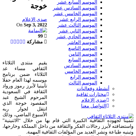
الموسم السابع عشر
خوجة
الموسم السادس عشر
الموسم الخامس عشر
صدى الإعلام
الموسم الرابع عشر
On
Sep 3, 2022
الموسم الثالث عشر
الموسم الثاني عشر
99
الموسم الحادي عشر
مشاركة
الموسم العاشر
الموسم التاسع
الموسم الثامن
الموسم السابع
يقيم منتدى الثلاثاء
الموسم السادس
الثقافي مساء غد
الموسم الخامس
الثلاثاء ضمن برنامج
الموسم الرابع
موسمه لهذا العام حفلا
الموسم الثالث
تأبينيا لأبرز رموز ورواد
أنشطة وفعاليات
الثقافة في السعودية
مختارات ثقافية
المرحوم الشيخ عبد
صدى الإعلام
المقصود خوجة الذي
التواصل معنا
انتقل لجوار ربه
الأسبوع الماضي، وذلك
تثمينا لجهوده الثقافية الكبيرة التي قام بها من خلال “الاثنينية”
واستضافته لأبرز رجالات الفكر والثقافة من داخل المملكة وخارجها،
وتبنيه طباعة ونشر العديد من المؤلفات الثقافية المهمة.