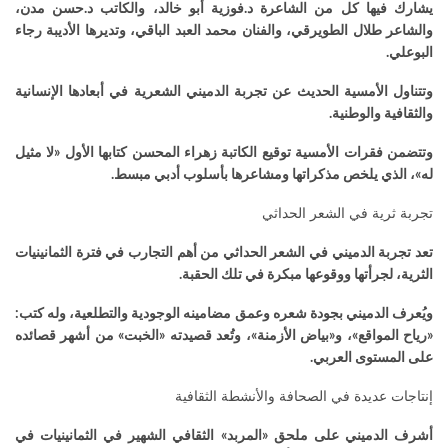
يشارك فيها كل من الشاعرة د.فوزية أبو خالد، والكاتب د.حسن مدن،
والشاعر طلال الطويرقي، والفنان محمد العبد الباقي، وتديرها الأديبة رجاء
البوعلي
.
وتتناول الأمسية الحديث عن تجربة الدميني الشعرية في أبعادها الإنسانية
والثقافية والوطنية
.
وتتضمن فقرات الأمسية توقيع الكاتبة زهراء المحسن كتابها الأول «لا مثيل
له»، الذي يلخص مذكراتها ومشاعرها بأسلوب أدبي مبسط
.
تجربة ثرية في الشعر الحداثي
تعد تجربة الدميني في الشعر الحداثي من أهم التجارب في فترة الثمانينيات
الثرية، لجرأتها ووقوعها مبكرة في تلك الحقبة
.
ويُعرف الدميني بجودة شعره وعمق مضامينه الوجودية والتطلعية، وله كتب:
«رياح المواقع»، و«بياض الأزمنة»، وتُعد قصيدته «الخبت» من أشهر قصائده
على المستوى العربي
.
إنتاجات عديدة في الصحافة والأنشطة الثقافية
أشرف الدميني على ملحق «المربد» الثقافي الشهير في الثمانينيات في