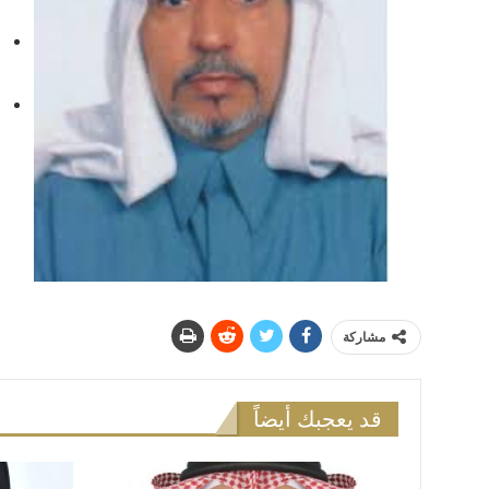
ج
ع
م
ل
ا
مشاركة
قد يعجبك أيضاً