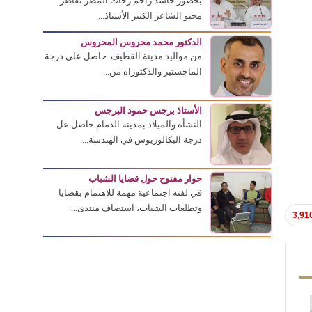
بحضور حاشد زاحم زخات المطر تقاطر
محبو الشاعر الكبير الأستاذ...
الدكتور محمد محروس المحروس
من مواليد مدينة القطيف. حاصل على درجة
الماجستير والدكتوراه من...
الأستاذ برجس حمود البرجس
النشأة والميلاد بمدينة الدمام حاصل عل
درجة البكالوريوس في الهندسة...
حوار مفتوح حول قضايا الشباب
في لفته اجتماعية مهمة للاهتمام بقضايا
وتطلعات الشباب، استضاف منتدى...
3,91