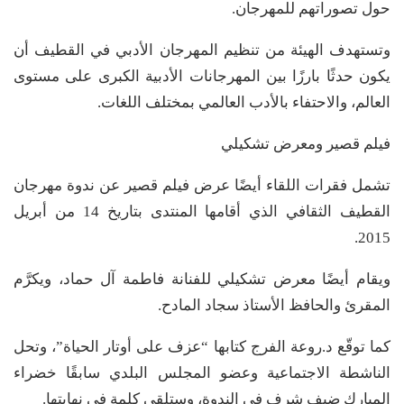
حول تصوراتهم للمهرجان.
وتستهدف الهيئة من تنظيم المهرجان الأدبي في القطيف أن
يكون حدثًا بارزًا بين المهرجانات الأدبية الكبرى على مستوى
العالم، والاحتفاء بالأدب العالمي بمختلف اللغات.
فيلم قصير ومعرض تشكيلي
تشمل فقرات اللقاء أيضًا عرض فيلم قصير عن ندوة مهرجان
القطيف الثقافي الذي أقامها المنتدى بتاريخ 14 من أبريل
2015.
ويقام أيضًا معرض تشكيلي للفنانة فاطمة آل حماد، ويكرَّم
المقرئ والحافظ الأستاذ سجاد المادح.
كما توقّع د.روعة الفرج كتابها “عزف على أوتار الحياة”، وتحل
الناشطة الاجتماعية وعضو المجلس البلدي سابقًا خضراء
المبارك ضيف شرف في الندوة، وستلقي كلمة في نهايتها.