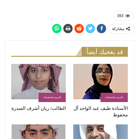
393
مشاركة
قد يعجبك أيضاً
تكريم شخصيات
تكريم شخصيات
الأستاذة طیف عبد الواحد آل
الطالب/ ريان أشرف السدرة
محفوظ