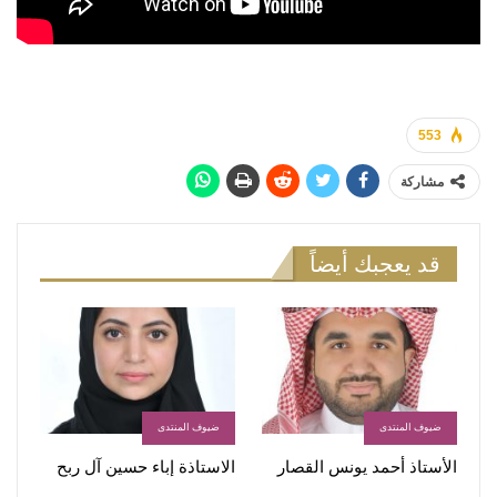
553
مشاركة
قد يعجبك أيضاً
ضيوف المنتدى
ضيوف المنتدى
الأستاذ أحمد يونس القصار
الاستاذة إباء حسين آل ربح