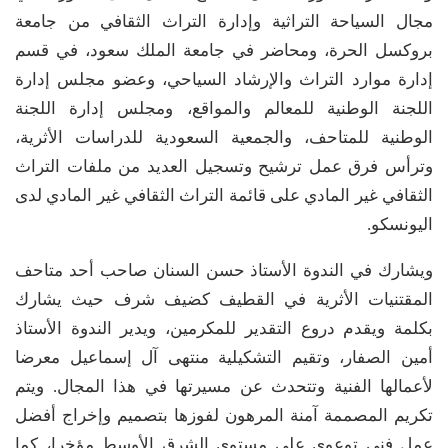
مجال السياحة التراثية وإدارة التراث الثقافي من جامعة
بروكسل الحرة، ومحاضر في جامعة الملك سعود، في قسم
إدارة موارد التراث والإرشاد السياحي، وعضو مجلس إدارة
اللجنة الوطنية للمعالم والمواقع، ومجلس إدارة اللجنة
الوطنية للمتاحف، والجمعية السعودية للدراسات الأثرية،
وترأس فرق عمل ترشيح وتسجيل العديد من ملفات التراث
الثقافي غير المادي على قائمة التراث الثقافي غير المادي لدى
اليونسكو.
ويشارك في الندوة الأستاذ حسن السنان صاحب أحد متاحف
المقتنيات الأثرية في القطيف كضيف شرف حيث يشارك
بكلمة ويقدم دروع التقدير للمكرمين، ويدير الندوة الأستاذ
أمين الصفار، وتقيم التشكيلية منتهى آل إسماعيل معرضا
لأعمالها الفنية وتتحدث عن مسيرتها في هذا المجال. ويتم
تكريم المصممة آمنة المرهون لفوزها بتصميم وإخراج أفضل
عمل فني توعوي على مستوى الشرق الأوسط مؤخرا، كما