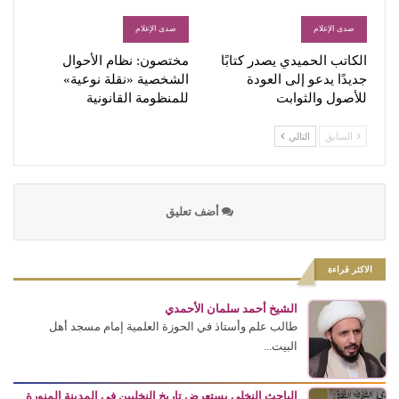
صدى الإعلام
صدى الإعلام
الكاتب الحميدي يصدر كتابًا
مختصون: نظام الأحوال
جديدًا يدعو إلى العودة
الشخصية «نقلة نوعية»
للأصول والثوابت
للمنظومة القانونية
السابق
التالي
أضف تعليق
الاكثر قراءة
الشيخ أحمد سلمان الأحمدي
طالب علم وأستاذ في الحوزة العلمية إمام مسجد أهل
البيت...
الباحث النخلي يستعرض تاريخ النخليين في المدينة المنورة