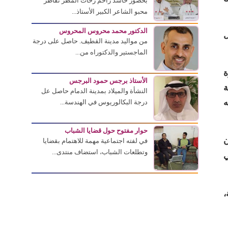
بحضور حاشد زاحم زخات المطر تقاطر
محبو الشاعر الكبير الأستاذ...
الدكتور محمد محروس المحروس
ل
من مواليد مدينة القطيف. حاصل على درجة
الماجستير والدكتوراه من...
ة
الأستاذ برجس حمود البرجس
ة
النشأة والميلاد بمدينة الدمام حاصل عل
ه
درجة البكالوريوس في الهندسة...
حوار مفتوح حول قضايا الشباب
ن
في لفته اجتماعية مهمة للاهتمام بقضايا
وتطلعات الشباب، استضاف منتدى...
ي
،