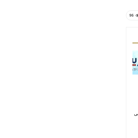
96
لى