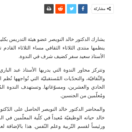
مشاركة
يشارك الدكتور خالد النويصر عضو هيئة التدريس بكلية
ينظمها منتدى الثلاثاء الثقافي مساء الثلاثاء القا
الأستاذ سعيد سفر كضيف شرف في الندوة.
وتتركز محاور الندوة التي يدريها الأستاذ عبد الباري
والثّقافيّة، والتحدّيات المُستقبليّة التي تُواجهها ن
الحادي والعشرين، ومسوّغاتها. وتستهدف الندوة المُر
ومُعلّمين من الجنسين.
والمحاضر الدكتور خالد النويصر الحاصل على الدّكتوراه 
خالد حياته الوظيفيّة مُعيداً في كلّية المعلّمين في ال
ورئيساً لقسم التّربية وعلم النّفس. هذا بالإضافة