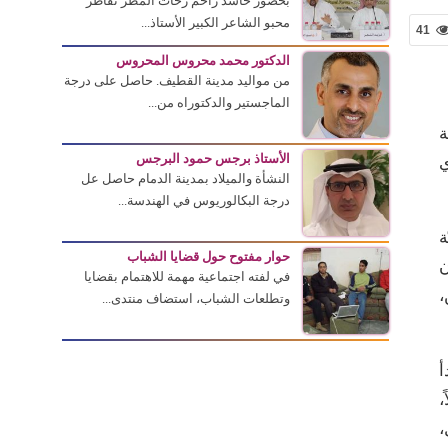
بحضور حاشد زاحم زخات المطر تقاطر
محبو الشاعر الكبير الأستاذ...
41
الدكتور محمد محروس المحروس
من مواليد مدينة القطيف. حاصل على درجة
الماجستير والدكتوراه من...
ة
الأستاذ برجس حمود البرجس
ي
النشأة والميلاد بمدينة الدمام حاصل عل
درجة البكالوريوس في الهندسة...
ة
حوار مفتوح حول قضايا الشباب
ن
في لفته اجتماعية مهمة للاهتمام بقضايا
،
وتطلعات الشباب، استضاف منتدى...
أ
،
،