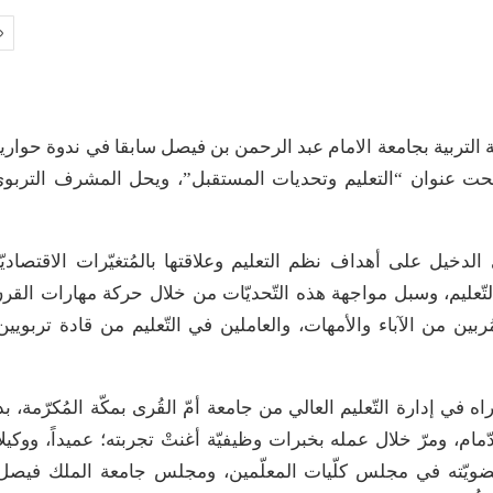
 التربية بجامعة الامام عبد الرحمن بن فيصل سابقا في ندوة حواري
دم تحت عنوان “التعليم وتحديات المستقبل”، ويحل المشرف التربو
 الدخيل على أهداف نظم التعليم وعلاقتها بالمُتغيّرات الاقتصاديّ
ُظم التّعليم، وسبل مواجهة هذه التّحديّات من خلال حركة مهارات القر
بين من الآباء والأمهات، والعاملين في التّعليم من قادة تربويين
في إدارة التّعليم العالي من جامعة أمّ القُرى بمكّة المُكرّمة، بد
دّمام، ومرّ خلال عمله بخبرات وظيفيّة أغنتْ تجربته؛ عميداً، ووكيلاً
 لعضويّته في مجلس كلّيات المعلّمين، ومجلس جامعة الملك فيصل