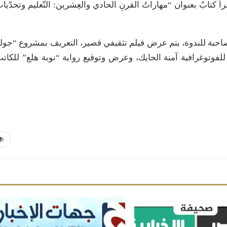
 كتابٌ بعنوان “مهاراتُ القرنِ الحادي والعِشرين: التّعليم وتحدّيا
مصاحبة للندوة، يتم عرض فيلم تثقيفي قصير، التعريف بمشروع “جول
لفوتوغرافية آمنة الحايك، وعرض وتوقيع رواية “نوبة هلع” للكات