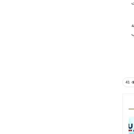
ت
ة
ب
41