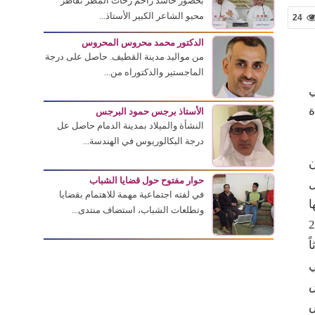
بحضور حاشد زاحم زخات المطر تقاطر
محبو الشاعر الكبير الأستاذ...
24
الدكتور محمد محروس المحروس
من مواليد مدينة القطيف. حاصل على درجة
الماجستير والدكتوراه من...
ي
ة
الأستاذ برجس حمود البرجس
النشأة والميلاد بمدينة الدمام حاصل عل
درجة البكالوريوس في الهندسة...
ن
حوار مفتوح حول قضايا الشباب
ل
في لفته اجتماعية مهمة للاهتمام بقضايا
ا
وتطلعات الشباب، استضاف منتدى...
مية وفق رؤية المملكة 2030
ً
ي
س
ض