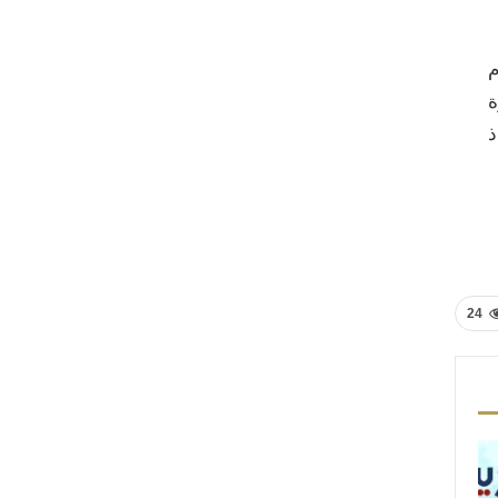
م
ة
الأستاذ
24