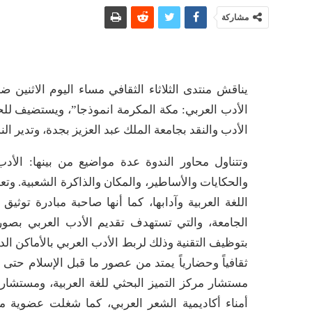
مشاركة
يناقش منتدى الثلاثاء الثقافي مساء اليوم الاثني
الأدب العربي: مكة المكرمة انموذجا”، ويستضيف لل
الأدب والنقد بجامعة الملك عبد العزيز بجدة، وتدير الن
وتتناول محاور الندوة عدة مواضيع من بينها: الأدب 
والحكايات والأساطير، والمكان والذاكرة الشعبية. وت
اللغة العربية وآدابها، كما أنها صاحبة مبادرة توثيق ا
بتوظيف التقنية وذلك لربط الأدب العربي بالأماكن الدي
ثقافياً وحضارياً يمتد من عصور ما قبل الإسلام حتى 
مستشار مركز التميز البحثي للغة العربية، ومستش
أمناء أكاديمية الشعر العربي، كما شغلت عضوية م