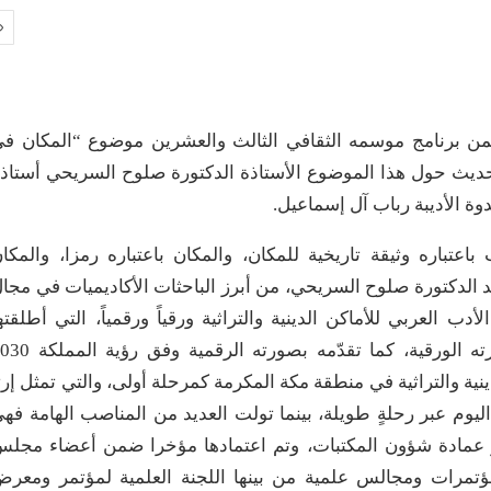
ن ضمن برنامج موسمه الثقافي الثالث والعشرين موضوع “المكان ف
حديث حول هذا الموضوع الأستاذة الدكتورة صلوح السريحي أستاذ
دوة الأديبة رباب آل إسماعيل.
باعتباره وثيقة تاريخية للمكان، والمكان باعتباره رمزا، والمكا
عد الدكتورة صلوح السريحي، من أبرز الباحثات الأكاديميات في مجا
لأدب العربي للأماكن الدينية والتراثية ورقياً ورقمياً، التي أطلقته
الجامعة، والتي تستهدف تقديم الأدب العربي بصورته الورقية، كما تقدّمه بصورته الرق
نية والتراثية في منطقة مكة المكرمة كمرحلة أولى، والتي تمثل إرثا
اليوم عبر رحلةٍ طويلة، بينما تولت العديد من المناصب الهامة فه
ار عمادة شؤون المكتبات، وتم اعتمادها مؤخرا ضمن أعضاء مجل
ؤتمرات ومجالس علمية من بينها اللجنة العلمية لمؤتمر ومعر