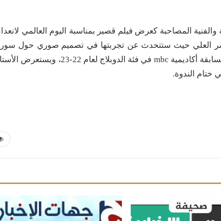
والفنية المصاحبة كعرض فيلم قصير بمناسبة اليوم العالمي لانعدا
اضر العلي حيث ستتحدث عن تجربتها في تصميم صوري حول سور
يوسف، كما يتم تكريم الأستاذ احمد ال قريش بطل مسابقة أكاديمية mbc في فئة الدوبلاج لعام 22-23، ويستعرض 
 ختام الندوة.