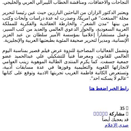
النجاحات والاخفاقات، ومناقشة الخطاب الليبرالي العربي والخليجي.
ويعتبر الدكتور الزازان من الباحثين البارزين حيث عين رئيسا لتحرير
مجلة “المبتعث” في امريكا، وصدرت له عدة دراسات وابحاث وكتب
من بينها “مدن الشعر”، والخارطة العقائدية والفكرية للمملكة
العربية السعودية، والحوار الدعوي العالمي والعديد من كتب السير،
وعمل مستشاراً إعلامياً بمؤسسة الأمير سلطان بن عبد العزيز
الإنسانية، ومديرا لتحرير صحيفة المئوية بطبعتيها العربية والإنجليزية.
وتشمل الفعاليات المصاحبة للندوة عرض فيلم قصير بمناسبة اليوم
العالمي للقانون، ومعرضاً فنياً للتشكيلي علي عبدالحميد عضو
جمعية جسفت. كما يكرم المنتدى الطالبة الموهوبة زينب العوامي
لانجازاتها اللغوية والتعليمية وفوزها في عدة مسابقات أدبية،
وتستعرض الكاتبة فاطمة الغريب تجربتها الادبية وتوقع على كتابها
“عالم لا يسكنه احد”.
رابط الخبر اضغط هنا
35
مشاركة
قد يعجبك أيضاً
صدى الإعلام