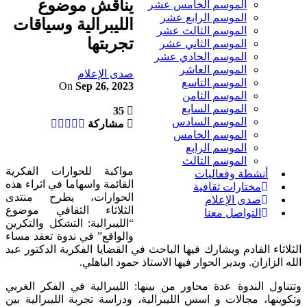
يناقش موضوع
الموسم الخامس عشر
الموسم الرابع عشر
الليبرالية وسياقات
الموسم الثالث عشر
تجربتها
الموسم الثاني عشر
الموسم الحادي عشر
الموسم العاشر
صدى الإعلام
الموسم التاسع
On
Sep 26, 2023
الموسم الثامن
الموسم السابع
35
الموسم السادس
مشاركة
الموسم الخامس
الموسم الرابع
الموسم الثالث
مواكبة للحوارات الفكرية
أنشطة وفعاليات
القائمة واسهاما في اثراء هذه
مختارات ثقافية
الحوارات، يطرح منتدى
صدى الإعلام
الثلاثاء الثقافي موضوع
التواصل معنا
“الليبرالية: التشكل والتكرين
والواقع” في ندوة تعقد مساء
الثلاثاء القادم ويشارك فيها الباحث في القضايا الفكرية الدكتور عبد
الله الزازان. ويدير الحوار فيها الاستاذ حمود الباهلي.
وتتناول الندوة عدة محاور من بينها: الليبرالية في الفكر الغربي
وتكوينها، مجالات و اسس الليبرالية، ودراسة تجربة الليبرالية بين