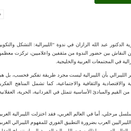
 الدكتور عبد الله الزازان في ندوة “الليبرالية: التشكل والتكوي
من النقاش بين حضور الندوة من مثقفين واعلاميين، تركزت معظمه
لية في المجتمعات العربية والخليجية.
ر الليبرالي بأن الليبرالية ليست مجرد طريقة تفكير فحسب، بل ه
ة والاقتصادية والثقافية والاجتماعية، كما تشمل المناهج الفكري
من القيم والمبادئ الأساسية تتمثل في الفردانية، الحرية، العقلانية
سل مرحلي، أما في العالم العربي، فقد اختزلت الليبرالية العربي
الليبراليين العرب بضرورة التطبيق الفوري للمفهوم الليبرالي الغرب
عالم العربي، ولذلك سعت الليبرالية العربية إلى استنساخ العقلي