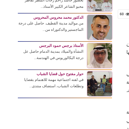
بحضور حاشد زاحم زخات المطر تقاطر
محبو الشاعر الكبير الأستاذ...
60
الدكتور محمد محروس المحروس
من مواليد مدينة القطيف. حاصل على درجة
الماجستير والدكتوراه من...
ن
الأستاذ برجس حمود البرجس
النشأة والميلاد بمدينة الدمام حاصل عل
ا
درجة البكالوريوس في الهندسة...
ي
حوار مفتوح حول قضايا الشباب
في لفته اجتماعية مهمة للاهتمام بقضايا
ة
وتطلعات الشباب، استضاف منتدى...
،
ة
ي
ة