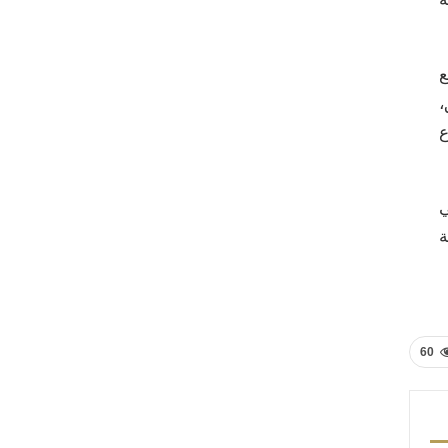
ع
،
ع
ي
ة
60