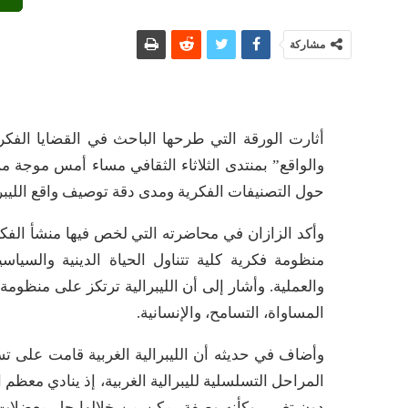
مشاركة
أثارت الورقة التي طرحها الباحث في القضايا الفكرية
والواقع” بمنتدى الثلاثاء الثقافي مساء أمس موجة 
حول التصنيفات الفكرية ومدى دقة توصيف واقع الليبرا
وأكد الزازان في محاضرته التي لخص فيها منشأ الفك
منظومة فكرية كلية تتناول الحياة الدينية والسياسي
والعملية. وأشار إلى أن الليبرالية ترتكز على منظومة 
المساواة، التسامح، والإنسانية.
وأضاف في حديثه أن الليبرالية الغربية قامت على تسل
المراحل التسلسلية لليبرالية الغربية، إذ ينادي معظم 
دون تغيير، وكأنه وصفة يمكن من خلالها حل معضلات ال