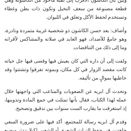
وبين بأن الكاشون الأقرب إلى لقبه مأخوذ من الكاشونة وهي
قطعة مصنوعة من سعف النخيل وتكون ذات بطن وغطاء
وتستخدم لحفظ الأكل وتعلق في الليوان.
وأضاف: يعد حسن الكاشون ذو شخصية غريبة متمردة ونادرة،
وهو جامعٌ للأضداد، فهو العابد في صلاته والمشاكس لأقرانه
وما إلى ذلك من التناقضات.
ولفت إلى أن داره التي كان يعيش فيها وقضى فيها جل حياته
كانت مقصد الزوار في كل مكان، وبموته تفرقوا وتشتتوا وقد
خاطبها بموالٍ من تأليفه.
وتحدث آل ابريه عن الصعوبات والمتاعب التي واجهتها خلال
عمله لهذا الكتاب، فقال بأنها تمثلت في جمع المادة وتدوينها،
إذ استغرقت ما يقارب الست سنوات بين تدقيق وتصحيح.
وقدم آل ابريه رسالة للمجتمع، أكد فيها على ضرورة السعي
جاهدين في حفظ التراث الشعري أو الشعبي لكيلا يندثر ويضيع