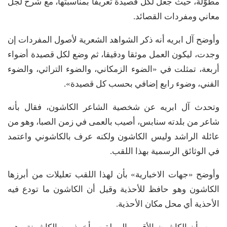
مطوّلة، حيث جعل لكل قصيدة تعريفًا بمناسبتها، مع شرح لجلّ
معاني ومفردات القصائد.
وأوضح آل ابريه أنه ذكر الشواهد الشعرية لأصول المفردات إن
وجدت، ليكون العمل موثقا ودقيقا، ثم وضع لكل قصيدة أضواء
أربعة، تمثلت في «الضوء الزمكاني، والضوء التراثي، والضوء
الفني، وضوء رابع إضافي بحسب كل قصيدة».
وتحدث آل ابريه عن شخصية الشاعر الكاشون، فقال بأنه
شاعر من بلدته سنابس، أصيب بالعمى في زمن الصبا، وهو من
عائلة الراشد وليس الكاشون ولكنه عرف بالكاشوني واعتمد
في الوثائق الرسمية بهذا اللقب.
وأوضح «جهات الاخبارية» بأن لهذا اللقب تعليلات من أبرزها
الكاشون وهو حافظ للأحذية وقيل أن الكاشون ما تودع فيه
الأحذية أي محل مكان الأحذية.