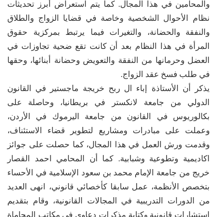
والمحامين في هذا المجال. كما يتم استعراض أبرز تحديثات
نظام الأحوال الشخصية وخاصة في قضايا الزواج والطلاق
والنفقة والحضانة، والتغيرات فيما يرتبط بمركزية حقوق
المرأة في هذا النظام بعد أن كانت تقع ضحية تجاوزات في
العضل وحرمانها من النفقة والتعويض وحضانة أبنائها، وحقها
في طلب فسخ عقد الزواج.
يذكر أن الأستاذة إباء ال ربح خريجة ماجستير في القانون
الدولي من جامعة لانكستر في بريطانيا، وحاصلة على
بكالوريوس في القانون من جامعة اليرموك في الأردن،
وعملت على مبادرات ومشاريع لتطوير قضاء الاستئناف،
وقدمت ورش العمل في هذا المجال، كما حصلت على جوائز
اكاديمية وتطوعية وشبابية. كما أن المحامي احمد القصار
خريج من جامعة الإمام محمد بن سعود الإسلامية في الأحساء
بتخصص الأنظمة، عمل سابقا كأخصائي قانوني، انهى العديد
من الدورات التدريبية في المجالات القانونية، وقام بتقديم
استشارات قانونية وكتابة مذكرات دعاوى في مكاتب المحاماة