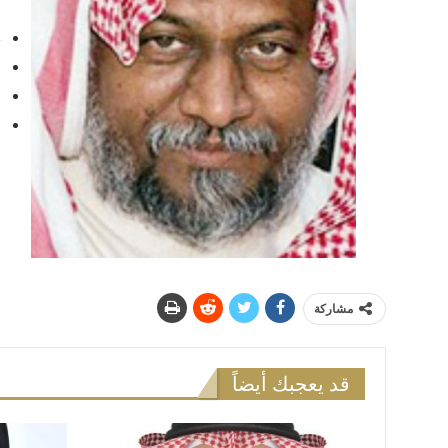
ا
ص
ش
ش
ح
مشاركة
قد يعجبك أيضاً