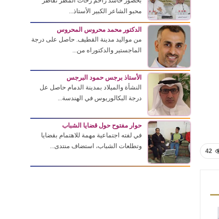
بحضور حاشد زاحم زخات المطر تقاطر
محبو الشاعر الكبير الأستاذ...
الدكتور محمد محروس المحروس
من مواليد مدينة القطيف. حاصل على درجة
الماجستير والدكتوراه من...
الأستاذ برجس حمود البرجس
النشأة والميلاد بمدينة الدمام حاصل عل
درجة البكالوريوس في الهندسة...
حوار مفتوح حول قضايا الشباب
في لفته اجتماعية مهمة للاهتمام بقضايا
وتطلعات الشباب، استضاف منتدى...
42