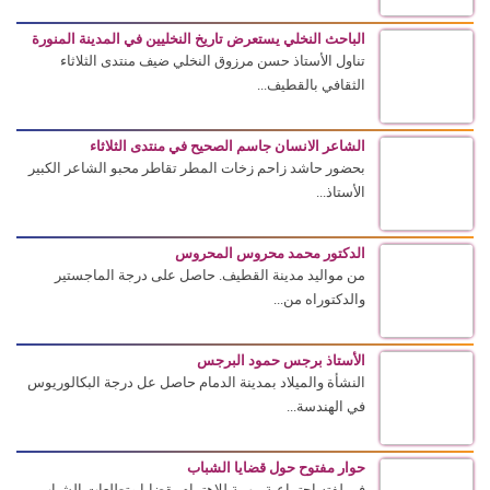
الباحث النخلي يستعرض تاريخ النخليين في المدينة المنورة
تناول الأستاذ حسن مرزوق النخلي ضيف منتدى الثلاثاء
الثقافي بالقطيف...
الشاعر الانسان جاسم الصحيح في منتدى الثلاثاء
بحضور حاشد زاحم زخات المطر تقاطر محبو الشاعر الكبير
الأستاذ...
الدكتور محمد محروس المحروس
من مواليد مدينة القطيف. حاصل على درجة الماجستير
والدكتوراه من...
الأستاذ برجس حمود البرجس
النشأة والميلاد بمدينة الدمام حاصل عل درجة البكالوريوس
في الهندسة...
حوار مفتوح حول قضايا الشباب
في لفته اجتماعية مهمة للاهتمام بقضايا وتطلعات الشباب،