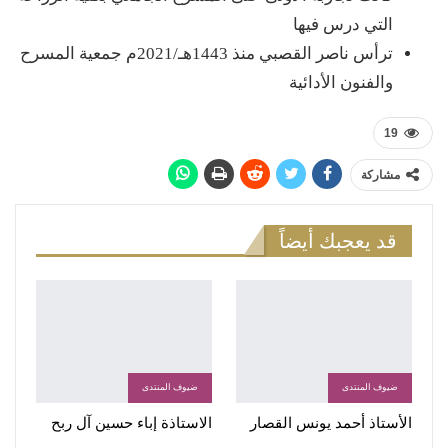
التي درس فيها
ترأس ناصر القصبي منذ 1443هـ/2021م جمعية المسرح
والفنون الأدائية
19
مشاركة
قد يعجبك أيضاً
ضيوف المنتدى
ضيوف المنتدى
الأستاذ أحمد يونس القصار
الاستاذة إباء حسين آل ربح