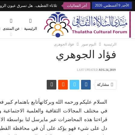
الأحد, 9 أغسطس, 2026
ثلاثاء القطيف.. هل تسرق عيون الزوا
أخر الفعاليات
الرئيسية
عن المنتدى
الرئيسية
البوم صور
فؤاد الجوهري
فؤاد الجوهري
LAST UPDATED
AUG 24, 2019
مشاركة
السلام عليكم ورحمه الله وبركاتهأتابع باهتمام كبير فع
في مختلف المجالات الثقافية والعلمية الاجتماعية 
قراءتنا هذه المحاضرات عبر مايرسل لنا بواسطة الان
دل على شيء فهو يؤكد على أن في محافظة القطيف 