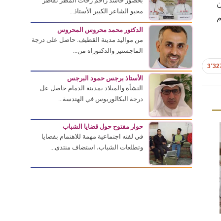
بحضور حاشد زاحم زخات المطر تقاطر
ن
محبو الشاعر الكبير الأستاذ...
م
الدكتور محمد محروس المحروس
من مواليد مدينة القطيف. حاصل على درجة
الماجستير والدكتوراه من...
3٬32
الأستاذ برجس حمود البرجس
النشأة والميلاد بمدينة الدمام حاصل عل
درجة البكالوريوس في الهندسة...
حوار مفتوح حول قضايا الشباب
في لفته اجتماعية مهمة للاهتمام بقضايا
وتطلعات الشباب، استضاف منتدى...