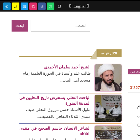
English
الاكثر قراءة
الشيخ أحمد سلمان الأحمدي
بوم صور
طالب علم وأستاذ في الحوزة العلمية إمام
مسجد أهل البيت...
3٬32
الباحث النخلي يستعرض تاريخ النخليين في
المدينة المنورة
م
تناول الأستاذ حسن مرزوق النخلي ضيف
ل
منتدى الثلاثاء الثقافي بالقطيف...
ن
الشاعر الانسان جاسم الصحيح في منتدى
ن
الثلاثاء