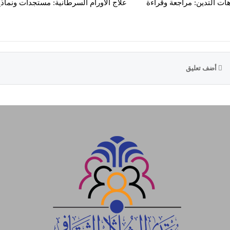
ات التدين: مراجعة وقراءة
علاج الاورام السرطانية: مستجدات ونماذ
أضف تعليق