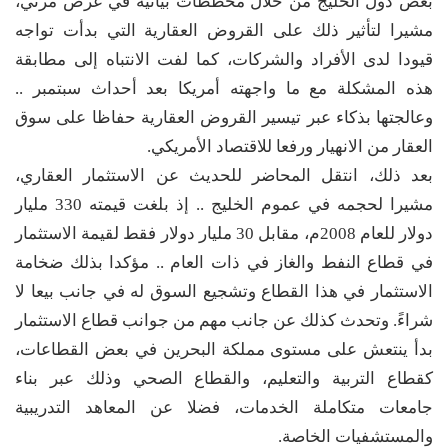
بعض دول الخليج من خلال مخططات بيانية في عرض مرئي،
مشيرا لتأثير ذلك على القروض العقارية التي بدأت تواجه
قيودا لدى الأفراد والشركات، كما لفت الانتباه إلى مطابقة
هذه المشكلة مع ما واجهته أمريكا بعد أحداث سبتمبر ..
وعالجتها بذكاء عبر تيسير القروض العقارية حفاظا على سوق
العقار من الانهيار ورفعا للاقتصاد الأمريكي.
بعد ذلك، انتقل المحاضر للحديث عن الاستثمار العقاري،
مشيرا لحجمه في عموم الخليج .. إذ بلغت قيمته 330 مليار
دولار للعام 2008م، مقابل 30 مليار دولار فقط لقيمة الاستثمار
في قطاع النفط والغاز في ذات العام .. مؤكدا بذلك ضخامة
الاستثمار في هذا القطاع وتشجيع السوق له في جانب بيعا لا
شراءً. وتحدث كذلك عن جانب مهم من جوانب قطاع الاستثمار
بدأ ينتعش على مستوى مملكة البحرين في بعض القطاعات،
كقطاع التربية والتعليم، والقطاع الصحي وذلك عبر بناء
جامعات متكاملة الخدمات، فضلا عن المعاهد التدريبية
والمستشفيات الخاصة.