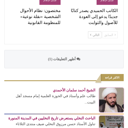
صدى الإعلام
صدى الإعلام
الكاتب الحميدي يصدر كتابًا
مختصون: نظام الأحوال
جديدًا يدعو إلى العودة
الشخصية «نقلة نوعية»
للأصول والثوابت
للمنظومة القانونية
السابق
التالي
أظهر التعليقات (1)
الاكثر قراءة
الشيخ أحمد سلمان الأحمدي
طالب علم وأستاذ في الحوزة العلمية إمام مسجد أهل
البيت...
الباحث النخلي يستعرض تاريخ النخليين في المدينة المنورة
تناول الأستاذ حسن مرزوق النخلي ضيف منتدى الثلاثاء