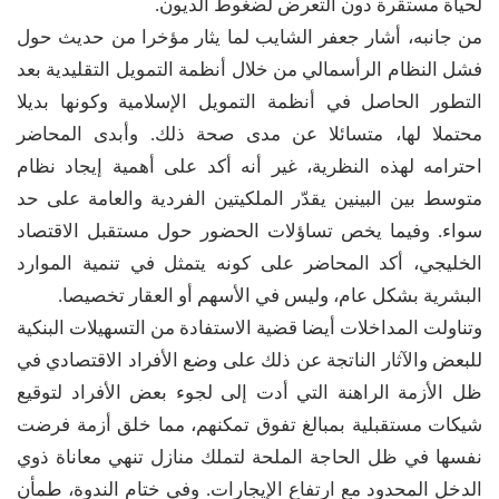
لحياة مستقرة دون التعرض لضغوط الديون.
من جانبه، أشار جعفر الشايب لما يثار مؤخرا من حديث حول
فشل النظام الرأسمالي من خلال أنظمة التمويل التقليدية بعد
التطور الحاصل في أنظمة التمويل الإسلامية وكونها بديلا
محتملا لها، متسائلا عن مدى صحة ذلك. وأبدى المحاضر
احترامه لهذه النظرية، غير أنه أكد على أهمية إيجاد نظام
متوسط بين البينين يقدّر الملكيتين الفردية والعامة على حد
سواء. وفيما يخص تساؤلات الحضور حول مستقبل الاقتصاد
الخليجي، أكد المحاضر على كونه يتمثل في تنمية الموارد
البشرية بشكل عام، وليس في الأسهم أو العقار تخصيصا.
وتناولت المداخلات أيضا قضية الاستفادة من التسهيلات البنكية
للبعض والآثار الناتجة عن ذلك على وضع الأفراد الاقتصادي في
ظل الأزمة الراهنة التي أدت إلى لجوء بعض الأفراد لتوقيع
شيكات مستقبلية بمبالغ تفوق تمكنهم، مما خلق أزمة فرضت
نفسها في ظل الحاجة الملحة لتملك منازل تنهي معاناة ذوي
الدخل المحدود مع ارتفاع الإيجارات. وفي ختام الندوة، طمأن