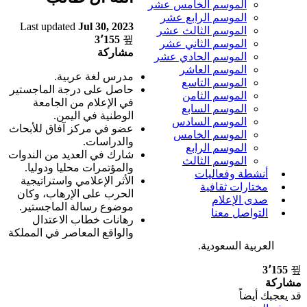
الموسم الخامس عشر
الموسم الرابع عشر
Last updated
Jul 30, 2023
الموسم الثالث عشر
3٬155
الموسم الثاني عشر
مشاركة
الموسم الحادي عشر
الموسم العاشر
مدرس لغة عربية.
الموسم التاسع
حاصل على درجة الماجستير
الموسم الثامن
في الإعلام من الجامعة
الموسم السابع
الوطنية في اليمن.
الموسم السادس
عضو في مركز آفاق للأبحاث
الموسم الخامس
والدراسات.
الموسم الرابع
شارك في العديد من الندوات
الموسم الثالث
والمؤتمرات محليا ودوليا.
أنشطة وفعاليات
الأثر الإعلامي واستراتيجية
مختارات ثقافية
الحرب على الإرهاب، وكان
صدى الإعلام
موضوع رسالة الماجستير.
التواصل معنا
رهانات خطاب الاعتدال
والواقع المعاصر في المملكة
العربية السعودية.
3٬155
مشاركة
قد يعجبك أيضاً