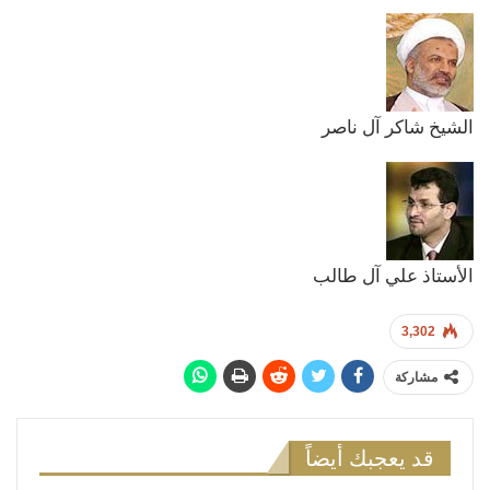
الشيخ شاكر آل ناصر
الأستاذ علي آل طالب
3,302
مشاركة
قد يعجبك أيضاً