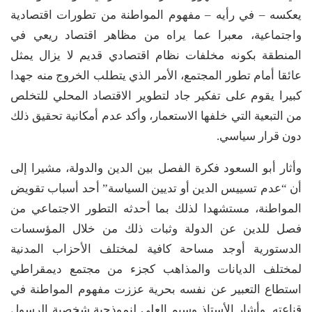
يعكسه – في رأيه – مفهوم المواطنة من تطورات اقتصادية
واجتماعية، معبرا عما يراه من مظاهر اقتصاد ريعي في
المنطقة بكونه مخلفات نظام اقتصادي قديم لا يزال يمثل
عائقا أمام تطور المجتمع، الأمر الذي يتطلب الخروج منه جهدا
كبيرا يقوم على تفكير جاد لتطوير الاقتصاد المحلي للتخلص
من التبعية التي خلفها الاستعمار، وأكد عدم أمكانية تحقيق ذلك
دون قرار سياسي.
وأثار أبو السعود فكرة الفصل بين الدين والدولة، مشيرا إلى
أن “عدم تسييس الدين أو تديين السياسة” أحد أسباب تقويض
المواطنة، مستشهدا لذلك بما أحدثه التطور الاجتماعي من
فصل للدين عن الدولة وثبات ذلك من خلال المؤسسات
الدستورية أوجد مساحة كافية لمختلف الأحزاب المدنية
لمختلف الديانات والمذاهب كجزء من مجتمع ديمقراطي
استطاع التعبير عن نفسه بحرية عززت مفهوم المواطنة في
قناعته. وأشار الأستاذ وسيم العلي لنموذجية شخصية الرسول