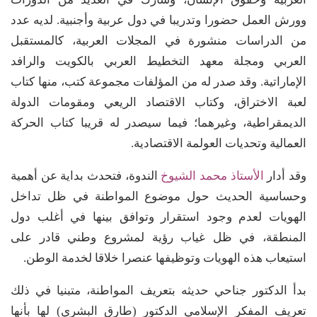
وورش العمل حضورا وتدريبا في دول عربية وأجنبية. لديه عدد
من الدراسات منشورة في المجلات العربية، كالمستقبل
العربي ومجلة معهد التخطيط العربي بالكويت والرافد
الإماراتية. وقد صدر له من المؤلفات مجموعة كتب، منها كتاب
لعبة الاختراق، وكتاب الاقتصاد الريعي ومقومات الدولة
الديمقراطية، وغيرهما؛ فيما سيصدر له قريبا كتاب الحركة
العمالية وتحديات العولمة الاقتصادية.
وقد أدار
الأستاذ محمد الشيوخ
الندوة، فتحدث بداية عن أهمية
وحساسية الحديث حول موضوع المواطنة في ظل تداخل
الهويات لعدم وجود استقرار وتوافق بينها في أغلب دول
المنطقة، في ظل غياب رؤية لمشروع وطني قادر على
استيعاب هذه الهويات وتوظيفها عنصرا خلاقا لخدمة الوطن.
بدأ الدكتور جناحي حديثه بتعريف المواطنة، متبنيا في ذلك
تعريف المفكر الإسلامي الدكتور (طارق البشري) لها بأنها