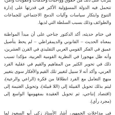
يترتب على ذلك من حقوق وواجبات وخدمات وعقوبات وأمن،
تتحمل فيه الدولة المسؤولية الأكبر في قدرتها على إدارة
التنوع وابتكار سياسات وآليات الدمج الاجتماعي للجماعات
والطوائف وذلك بسبب السلطة التي لديها.
في ختام حديثه، أكد الدكتور جناحي على أن مبدأ المواطنة
بمعناه الحديث – القانوني والديمقراطي – لم يحظ بتأصيل
عميق في الفكر القومي العربي التقليدي في القرن العشرين،
وأنه ظل مهجورا في النظرية القومية العربية، مؤكدا تسبب
ذلك في تحوير الكثير من المفاهيم والقيم في عقلية الفرد
العربي، وأكد أنه لا سبيل لتغيير تلك القيم والأفكار سوى بتغيير
منهج التعامل مع الفرد انطلاقا من فكرة (الراعي والرعية)،
ليتم بذلك تحويل القبيلة إلى (اللا قبيلة)، وتحويل الغنيمة إلى
(اقتصاد إنتاجي، ثم تحويل العقيدة بمفهومها الواسع إلى
(مجرد رأي).
في مداخلات الجمهور، أشار الأستاذ زكي أبو السعود لما