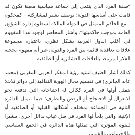
“صفة الفرد الذي ينتمي إلى جماعة سياسية معينة تكون قد
قامت على أساسها الدولة؛ بوصف يشير لمشاركته – كمحكوم
– مع الحاكم المتمثل في الدولة المالكة لسطوة إدارة الشؤون
العامة بموجب حاكميتها”. وأشار المحاضر لوجود هذا المفهوم
في أغلب الدول العربية بشكل نظري، باعتباره مجموعة
علاقات تعاقدية قائمة بين الفرد والدولة، غير أنه مفهوم يحجبه
الفكر المرتبط بالعلاقات العشائرية أو الطائفية.
كذلك أشار الضيف لتبنيه رؤية المفكر العربي المغربي (محمد
عابد الجابري) في تقسيم مجال الهوية الثقافية إلى دوائر ثلاث؛
يتمثل أولها في الفرد ككائن له احتياجاته التي تدفعه نحو
الانعزال أو الاحتجاج أو الرفض والتطرف؛ فيما تتمثل الدائرة
الثانية في الجماعة بمختلف أشكالها القبلية أو الطائفية أو
الإثنية، والتي يلجأ لها الفرد في ظل غياب بدائل أخرى، مشيرا
للقوة المؤثرة التي تمثلها هذه الدائرة في الجمع السياسي
والاجتماعي والقيمي.