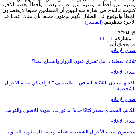
ومنهم من أخطأه، ومنهم من أصاب بعضه وأخطأ بعضه الآخر،
كنتيجة غالبة». في إشارة منه لتبيين أن المسلمين جميعا لا يتقصدون
الخطأ والوقوع في الضلال لأنهم يؤمنون جميعا بأن هناك عقابا في
الآخرة ينتظرهم.
(المصدر)
3٬294
مشاركة
قد يعجبك أيضاً
صدى الإعلام
ثلاثاء القطيف.. هل تسرق عيون الزوار والسياح أيضا؟
صدى الإعلام
ناقشها منتدى الثلاثاء الثقافي بـ #القطيف ” قراءة في نظام الاحوال
الشخصية “
صدى الإعلام
الكاتب الحميدي يصدر كتابًا جديدًا يدعو إلى العودة للأصول والثوابت
صدى الإعلام
مختصون: نظام الأحوال الشخصية «نقلة نوعية» للمنظومة القانونية