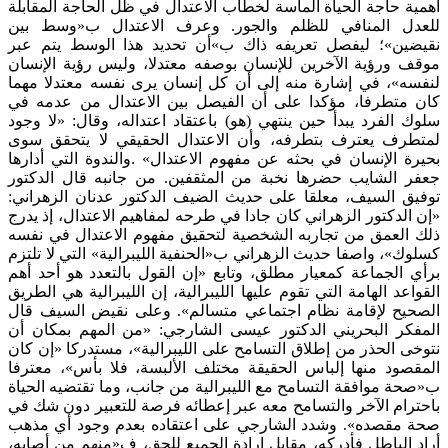
أهمية حاجة الحياة الماسة لخطاب الاعتدال في ظل الحاجة المقابلة
للعدل المنافي للظلم والجور. وعرف الاعتدال ب«وسط بين
نقيضين»؛ ليفصل تعريفه ذاك ب»أن تحديد هذا الوسط يتم عبر
موقف ورؤية الآخرين للإنسان بوصفه معتدلا، وليس رؤية الإنسان
لنفسه»، في إشارة منه إلى أن كل إنسان يرى نفسه معتدلا مهما
كان متطرفا، مؤكدا على أن الفيصل بين الاعتدال من عدمه في
سلوك الفرد يبدأ حين ينتهي (هو) باعتقاد اعتداله، وقال: «لا وجود
لمتطرف يعترف بتطرفه، وأن الاعتدال الحقيقي لا يتحقق سوى
بحيرة الإنسان في بحثه عن مفهوم الاعتدال» .والندوة التي أدارها
جعفر الشايب حضرها نخبة من المثقفين. من جانبه قال الدكتور
توفيق السيف، معلقا على حديث الضيف الدكتور عدنان الزهراني:
«إن الدكتور الزهراني كان جادا في طرحه لمفاهيم الاعتدال، إذ يدرج
ذلك العمق من تجاربه الشخصية لتحقيق مفهوم الاعتدال في نفسه
كسلوك»، واصفا حديث الزهراني ب«الحنفية الليبرالية» التي لا تلتزم
برأي الجماعة كمعيار مطلق، وتابع «إن القول بالتعدد هو أحد أهم
القواعد الهامة التي تقوم عليها الليبرالية، إن الليبرالية هي الطريق
الصحيح لإقامة نظام اجتماعي متسالم». وعلى نقيض السيف قال
المفكر البحريني الدكتور عيسى الشارجي: «من المهم بمكان أن
نتوخى الحذر من إطلاق التسامح على الليبرالية»، مستدركا «إن كان
المقصود منها إلباس الحقيقة مختلف الألبسة، فلا بأس»، معترفا
ب«صحة موافقة التسامح مع الليبرالية من جانب، وما تقتضيه الحياة
باحترام الآخر والتسامح معه عبر إعطائه فرصة للتعبير دون شك في
صحة مقصده». وشدد الشارجي على اعتقاده بعدم وجود أي مذهب
أراد الباطل فأدركه، مقابل إرادة الجميع للحق، ف«منهم من أصابه،