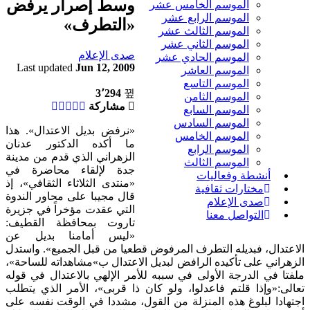
وسط إصرار يرفض
الموسم الخامس عشر
الموسم الرابع عشر
«التطرف»
الموسم الثالث عشر
الموسم الثاني عشر
صدى الإعلام
الموسم الحادي عشر
Last updated
Jun 12, 2009
الموسم العاشر
الموسم التاسع
3٬294
الموسم الثامن
مشاركة
الموسم السابع
الموسم السادس
«نرفض بديل الاعتدال». هذا
الموسم الخامس
ما أكده الدكتور عدنان
الموسم الرابع
الزهراني الذي قدم من مدينة
الموسم الثالث
جدة لإلقاء محاضرة في
أنشطة وفعاليات
«منتدى الثلاثاء الثقافي»، إذ
مختارات ثقافية
قال مجيبا على محاور الندوة
صدى الإعلام
التي عقدت مؤخراً في جزيرة
التواصل معنا
تاروت بمحافظة القطيف:
«ليس أمامنا بديل عن
الاعتدال، فبديله التطرف المرفوض قطعيا من قبل الجميع». واستدل
الزهراني على تأكيده الرافض لبديل الاعتدال ب»مشاهداته للساحة»،
ملفتا في الدرجة الأولى في سببه للأمر الإلهي بالاعتدال في قوله
تعالى:«وإذا قلتم فاعدلوا، ولو كان ذا قربى»، الأمر الذي يتطلب
اجتهادا لبلوغ هذه المنزلة من القول، مشددا في الوقت نفسه على