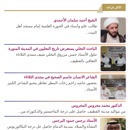
الاكثر قراءة
الشيخ أحمد سلمان الأحمدي
طالب علم وأستاذ في الحوزة العلمية إمام مسجد أهل
البيت...
الباحث النخلي يستعرض تاريخ النخليين في المدينة المنورة
تناول الأستاذ حسن مرزوق النخلي ضيف منتدى الثلاثاء
الثقافي بالقطيف...
الشاعر الانسان جاسم الصحيح في منتدى الثلاثاء
بحضور حاشد زاحم زخات المطر تقاطر محبو الشاعر الكبير
الأستاذ...
الدكتور محمد محروس المحروس
من مواليد مدينة القطيف. حاصل على درجة الماجستير والدكتوراه من...
الأستاذ برجس حمود البرجس
النشأة والميلاد بمدينة الدمام حاصل عل درجة البكالوريوس