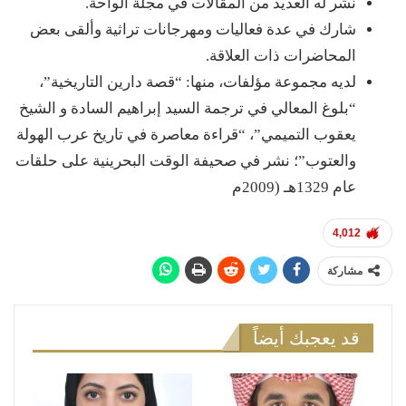
نشر له العديد من المقالات في مجلة الواحة.
شارك في عدة فعاليات ومهرجانات تراثية وألقى بعض
المحاضرات ذات العلاقة.
لديه مجموعة مؤلفات، منها: “قصة دارين التاريخية”،
“بلوغ المعالي في ترجمة السيد إبراهيم السادة و الشيخ
يعقوب التميمي”، “قراءة معاصرة في تاريخ عرب الهولة
والعتوب”؛ نشر في صحيفة الوقت البحرينية على حلقات
عام 1329هـ (2009م
4,012
مشاركة
قد يعجبك أيضاً