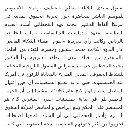
استهل منتدى الثلاثاء الثقافي بالقطيف برنامجه الأسبوعي
للموسم العاشر بمحاضرة حول تجربة الحقوق المدنية في
أمريكا ألقاها الدكتور محمد فهد القحطاني أستاذ العلوم
السياسية بمعهد الدراسات الدبلوماسية بوزارة الخارجية
بالرياض وكاتب رأي بجريدة «اليوم» مساء الثلاثاء الماضي.
أدار الندوة الكاتب محمد الشيوخ وحضرها لفيف من العلماء
والمثقفين من مختلف مدن المنطقة الشرقية. بدأ الدكتور
محمد القحطاني حديثه باستعراض الفصول التاريخية المختلفة
للنشاط الحقوقي المدني المليء بالمعاناة للزنوج في أمريكا
منذ الخمسينيات حتى بداية مطلع السبعينيات أي حين اغتيال
المناضل مارتن لوثر كنج عام 1968م، مشيرا إلى أن الحزب
الديمقراطي في بداية خمسينيات القرن العشرين كان هو
المسيطر على الحكم وهو الرافض والمناهض لحركة الحقوق
المدنية. وأشار القحطاني إلى أن السود قاطعوا الانتخابات
فحرموا من أكثر حقوقهم السياسية نتيجة للضغوط التي كانت