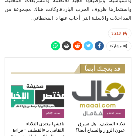
والسياسية، وتوظيفها الجيد للأنظمة والتشريعات المحلية،
واستثمارها ظروف الحرب الباردة.وكانت هناك مجموعة من
المداخلات والاسئلة التي أجاب عنها د. القحطاني.
3,213
مشاركة
قد يعجبك أيضاً
صدى الإعلام
صدى الإعلام
ثلاثاء القطيف.. هل تسرق
ناقشها منتدى الثلاثاء
عيون الزوار والسياح أيضا؟
الثقافي بـ #القطيف ” قراءة