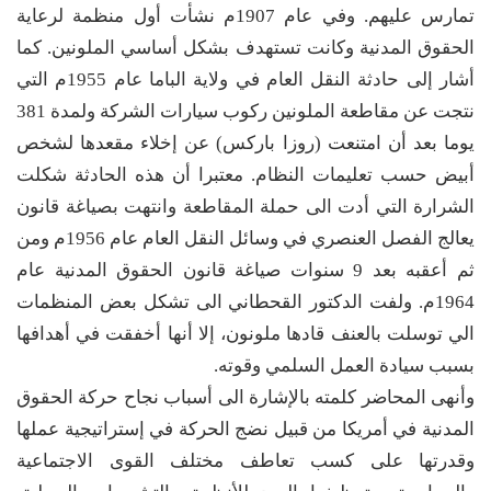
تمارس عليهم. وفي عام 1907م نشأت أول منظمة لرعاية
الحقوق المدنية وكانت تستهدف بشكل أساسي الملونين. كما
أشار إلى حادثة النقل العام في ولاية الباما عام 1955م التي
نتجت عن مقاطعة الملونين ركوب سيارات الشركة ولمدة 381
يوما بعد أن امتنعت (روزا باركس) عن إخلاء مقعدها لشخص
أبيض حسب تعليمات النظام. معتبرا أن هذه الحادثة شكلت
الشرارة التي أدت الى حملة المقاطعة وانتهت بصياغة قانون
يعالج الفصل العنصري في وسائل النقل العام عام 1956م ومن
ثم أعقبه بعد 9 سنوات صياغة قانون الحقوق المدنية عام
1964م. ولفت الدكتور القحطاني الى تشكل بعض المنظمات
الي توسلت بالعنف قادها ملونون، إلا أنها أخفقت في أهدافها
بسبب سيادة العمل السلمي وقوته.
وأنهى المحاضر كلمته بالإشارة الى أسباب نجاح حركة الحقوق
المدنية في أمريكا من قبيل نضج الحركة في إستراتيجية عملها
وقدرتها على كسب تعاطف مختلف القوى الاجتماعية