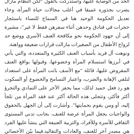
الحد من الوصاية عليها، واستدركت بالقول “لكن النظام مازال
يضرب بجذوره عميقا في أغلب مجالات حياة المرأة، وجاء
تعديل الحكومة الوحيد هنا في السماح للنساء باستئجار
حجرات في فنادق وحدهن أثناء سفرهن فقط لا غير”، مشيرة
إلى أن جهود الحكومة نحو مكافحة العنف الأسري ووضع حد
لزواج الأطفال من الصغيرات مازالت قرارات ضعيفة وواهنة.
ونوهت آل فريد بأسباب العنف الكثيرة والمتعددة، والتي يأتي
في أبرزها استسلام المرأة وخضوعها، وقبولها بواقع العنف
المفروض عليها، قائلة “مع الأسف باتت المرأة على استعداد
لتلقي الإهانة والضرب، واعتبار التسامح والخضوع أو السكوت
هو رد فعل حميد لذلك، مما يحفز الآخر على التمادي والتجرؤ
أكثر فأكثر، وتتجلى هذه الحالة أكثر عند فقد المرأة من تلجأ
إليه، أو ومن يقوم بحمايتها”. وأشارت إلى أن الجهل بالحقوق
والواجبات يجعل المرأة عرضة للعنف، بجانب تدني المستوى
الثقافي للأسرة وللأفراد، والتربية العنيفة التي ينشأ عليها الفرد
هي مصدر آخر للعنف، والعادات والتقاليد.فيما بيّن الأخصائي