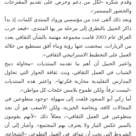
وقدم شكره «لكل من دعم وحرص على تقديم المقترحات
والحضور المستمر».
وبعد ذلك ألقى عدد من مؤسسي ورواد المنتدى كلمات، إذ بدأ
ذاكر الحبيل بالتطرق إلى مرحلة مر بها المنتدى، «فبعد حرب
العراق عام 2003 قامت مجموعة مهتمة بالشأن الثقافي بعدد
من الزيارات، تمخضت عنها رؤية وبناء أفق نستطيع من خلاله
العمل على التخطيط الاستراتيجي الثقافي».
واعتبر الحبيل أن أهم ما تقدمه المنتديات «محاولة دمج
الشباب في العمل الثقافي، وبث ثقافة الحوار التي تحاول
المدارس التقليدية محاربة فكرتها». واعتبر هذه المنتديات
«ليست ترفاً، ولكن طموح يلامس خلجات كل مواطن».
أما زكي أبو السعود فلفت إلى سهولة «وجود متطوعين في
المجالات كافة، وبخاصة الخيرية، ولكن الأصعب هو أن تجد
متطوعين في العمل الثقافي»، معللاً ذلك «لأنهم يقومون
بالسير عكس التيار ولا يعترف بهم المجتمع». وأشار إلى أن
الشروط التي يجب أن تتوافر في العمل التطوعي «الشجاعة،