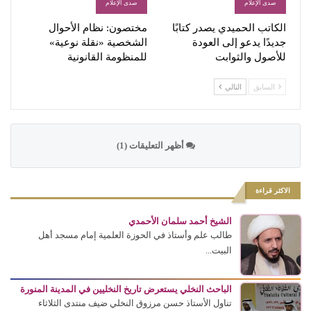
صدى الإعلام
صدى الإعلام
الكاتب الحميدي يصدر كتابًا
مختصون: نظام الأحوال
جديدًا يدعو إلى العودة
الشخصية «نقلة نوعية»
للأصول والثوابت
للمنظومة القانونية
السابق
التالي
أظهر التعليقات (1)
الاكثر قراءة
الشيخ أحمد سلمان الأحمدي
طالب علم وأستاذ في الحوزة العلمية إمام مسجد أهل
البيت...
الباحث النخلي يستعرض تاريخ النخليين في المدينة المنورة
تناول الأستاذ حسن مرزوق النخلي ضيف منتدى الثلاثاء