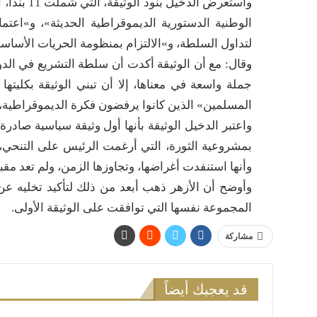
واستعرض ا
الوطنية الدستورية الديموقراطية الحديثة»، و»اعتما
لتداول السلطة، و»الالتزام بمنظومة الحريات الأساسي
وقال: مع أن الوثيقة أكدت أن سلطة التشريع في الد
جملة واسعة في معناها، إلا أن تبني الوثيقة بكليتها 
المسلمين» الذين كانوا يرفضون فكرة الديموقراطية، و
واعتبر الدخيل الوثيقة بأنها أول وثيقة سياسية صادر
بمشروعية الثورة، التي أرغمت الرئيس على التنحي، مش
وأنها استنفدت أغراضها، وتجاوزها الزمن، ولم تعد مقبول
وأوضح أن الأزهر ذهب أبعد من ذلك لتأكيد تخليه عن
المجموعة نفسها التي توافقت على الوثيقة الأولى.
مشاركة
قد يعجبك أيضاً