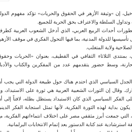
دخيل، إن »وثيقة الأزهر في الحقوق والحريات» تؤكد مفهوم الدول
 وتداول السلطة والاعتراف بحق الحرية للجميع.
تطورات أحداث الربيع العربي، الذي أدخل الشعوب العربية كطر
تأسيسها للدولة المدنية، بما فيها التحول الفكري في موقف الأزهر
لاحية ولاية المتغلب.
بمنتدى الثلاثاء الثقافي في القطيف، بعنوان «الحريات وحقو
لبحارنة، وسط حضور يتقدمهم عدد من المفكرين والكتاب والأدبا
 الجدل السياسي الذي احتدم هناك حول طبيعة الدولة التي يجب أ
 وقال إن الثورات الشعبية العربية هي ثورة على الاستبداد، ول
 الفكر السياسي الذي كان الاستبداد يستظل بظله، لافتاً إلى أ
كون بداية لهذه الثورة الفكرية، لأنها تمثل استجابة الفكر الدين
، التي جمعت أبرز مثقفي مصر على اختلاف انتماءاتهم الفكرية، م
 استرشادية عند كتابة الدستور بعد إتمام الانتخابات البرلمانية.