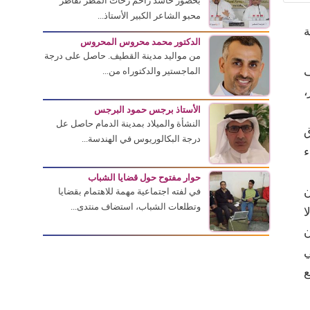
بحضور حاشد زاحم زخات المطر تقاطر
محبو الشاعر الكبير الأستاذ...
ة
الدكتور محمد محروس المحروس
من مواليد مدينة القطيف. حاصل على درجة
ف
الماجستير والدكتوراه من...
،
الأستاذ برجس حمود البرجس
النشأة والميلاد بمدينة الدمام حاصل عل
ق
درجة البكالوريوس في الهندسة...
ء
حوار مفتوح حول قضايا الشباب
ن
في لفته اجتماعية مهمة للاهتمام بقضايا
وتطلعات الشباب، استضاف منتدى...
ا
ن
ي
ع