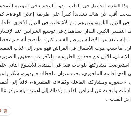
هذا التقدم الحاصل في الطب، ودور المجتمع في التوعية الصحية
بحت أقل، لأن هناك تشديداً كبيراً على طريقة إعلان الوفاة». كم
في الدول النامية، وغيرهم من الأشخاص في الدول الأخرى، فأجا
 النفسي الكبير، اللذان يساهمان في توسيع الشرايين عند الإنسان
إنه يبتعد عن الإصابة بمرض القلب أكثر». وأوضح أنه «لم تحص
ن. أما سبب موت الأطفال في الفراش فهو يعود إلى غياب التنف
لإنسان، الأول عن «حقوق الطريق»، والآخر عن «حقوق التصوير»
تي استعرضت مشاركتها بلوحات فنية في المنتدى للأسبوع الثاني عل
 الذي أقامته الماحوزي، تحت عنوان «لحظات». بدوره، شكر راع
«حضوره ومشاركته الفاعلة وكفاءاته المتميزة»، لافتاً إلى أهمي
سات وأبحاث عن أمراض القلب، وكذلك إلى أهمية قيام مركز عال
راض القلب».
0