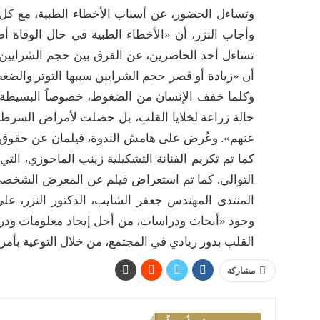
وتساءل الحضور، عن أسباب الأخطاء الطبية، مع كل 
وأجاب النزر، أن «الأخطاء الطبية في حال الوفاة أص
تساءل أحد الحاضرين، عن الفرق بين حجم الشرايين 
أن «زيادة أو قصر حجم الشرايين سببها التوتر والضغط
وكلما خفف الإنسان من الضغوط، خصوصاً البسيطة، ف
حالة زراعة لخلايا القلب، بل حصلت لأمراض السرطا
عنهم». وعُرض على هامش الندوة، فيلمان عن حقوق ا
كما تم تكريم الفنانة التشكيلية زينب الماحوزي، ال
التوالي. كما تم استعراض فيلم عن المعرض الشخصي
المنتدى المهندس جعفر الشايب، الدكتور النزر، على 
وجود «أبحاث ودراسات، من أجل إيجاد معلومات ودرا
القلب بدور ريادي في المجتمع، من خلال التوعية بأم
مشاركة