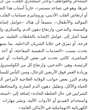
المشاعر والعواطف».وحذر استشاري القلب، من أن ا
غيرها، وهو في تصاعد مستمر»، عازياً أسباب هذا الت
أو ارتعاش القلب الأذيني، وروماتيزم صمامات القل
المواليد والأطفال»، مضيفاً أن هناك «عوامل إصاب
والسمنة، والتدخين، وارتفاع دهون الدم، والسكري، و
فيما أشار إلى عوامل الإصابة بالجلطات القلبية، 
قرحة، أو تمزق في خلايا الشريان الداخلية، بما يسهل
يحدث بسبب «الصدمات النفسية المفاجئة، أو أخذ 
المباشرة، كالتي تحدث في بعض الرياضات، أو غير
الرئيسة، وهي «التدخين، وارتفاع كل من الكولسترول
وزيادة العمر فوق الأربعين للرجال، وسن اليأس للنسا
وقدم النزر بعض جوانب الوقاية العلاجية لأمراض ا
الحياة والأكل، وتقليل دهون الدم الضارة، والمحاف
الشرايين في حال الجلطة الحادة» إضافة إلى «استخد
واستخدام الفيديو أو الأدوات الآلية، ونشر مهارات
الكهربائية الاتوماتيكية في الأماكن العامة».