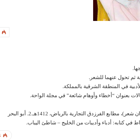
ها.
ية ثم تحول عنهما للشعر.
دبية في المنطقة الشرقية بالمملكة.
ات بعنوان “أخطاء وأوهام شائعة” في مجلة الواحة.
له عدة مؤلفات نذكر منها:1. شاطئ اليباب (ديوان شعر)، مطابع الفرزدق التجارية بالرياض، 1412هـ.2. أبو البحر
 في كتابه: أدباء وأديبات من الخليج – شاطئ اليباب.
1