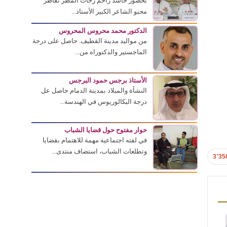
بحضور حاشد زاحم زخات المطر تقاطر
محبو الشاعر الكبير الأستاذ...
الدكتور محمد محروس المحروس
من مواليد مدينة القطيف. حاصل على درجة
الماجستير والدكتوراه من...
الأستاذ برجس حمود البرجس
النشأة والميلاد بمدينة الدمام حاصل عل
درجة البكالوريوس في الهندسة...
حوار مفتوح حول قضايا الشباب
في لفته اجتماعية مهمة للاهتمام بقضايا
وتطلعات الشباب، استضاف منتدى...
3٬35