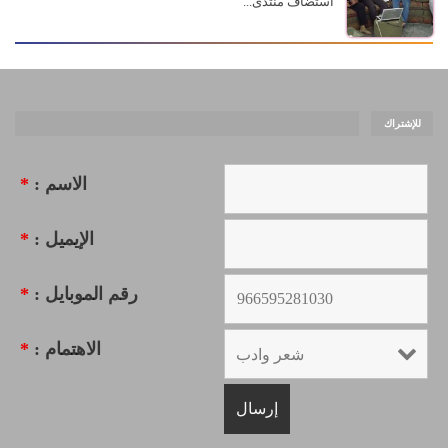
استضاف منتدى...
للإشتراك
الاسم :
*
الإيميل :
*
رقم الموبايل :
*
الاهتمام :
*