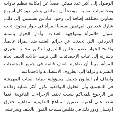
الوصول إلى أكبر عدد ممكن، فضلاً عن إمكانية تنظيم ندوات
ومحاضرات نفسية، موضحاً أن الملتقى ينظم ندوة كل أسبوع
بعناوين مختلفة، إضافة إلى وجود عيادتين نفسيتين. إلى ذلك،
شارك عدد من المهتمين بقضايا المرأة في حوار مفتوح، تحت
عنوان «المرأة ومواجهة العنف»، وأدار الحوار باسمة
الغريافي، التي تحدثت عن جرائم العنف ضد المرأة عالمياً.
وافتتح الحوار عضو مجلس الشورى الدكتور محمد الخنيزي
بإشارته إلى غياب الإحصائيات التي ترصد حالات العنف تجاه
المرأة، مبيناً أن ظاهرة العنف قائمة في جميع المجتمعات
البشرية وعزاها إلى الظروف الاقتصادية والاجتماعية.
وأضاف أن القانون يتحمل مسؤولية حماية الفئات المهمشة
في المجتمع، وأن الحلول التوافقية تكون أكثر عملية وفائدة
من الرجوع للمحاكم بسبب تعقيد الإجراءات القانونية، فيما
شدد على أهمية تضمين المناهج التعليمية لمفاهيم حقوق
الإنسان ودور ذلك في تقليص مساحة القبول بالعنف وشرعنته.