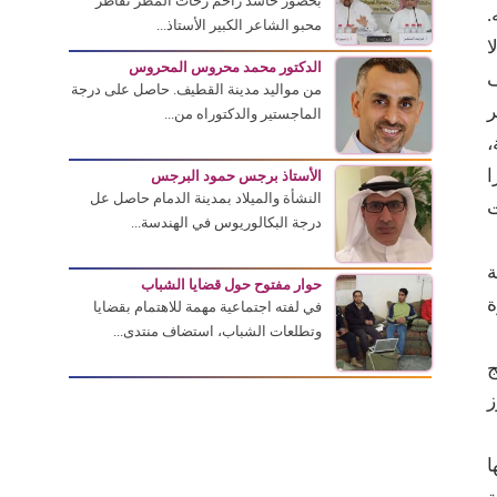
بحضور حاشد زاحم زخات المطر تقاطر
.
محبو الشاعر الكبير الأستاذ...
ا
الدكتور محمد محروس المحروس
ف
من مواليد مدينة القطيف. حاصل على درجة
ر
الماجستير والدكتوراه من...
،
ا
الأستاذ برجس حمود البرجس
النشأة والميلاد بمدينة الدمام حاصل عل
ت
درجة البكالوريوس في الهندسة...
ة
حوار مفتوح حول قضايا الشباب
ة
في لفته اجتماعية مهمة للاهتمام بقضايا
وتطلعات الشباب، استضاف منتدى...
ج
ز
ا