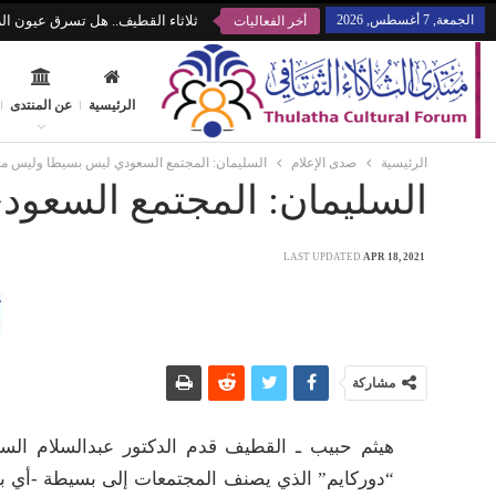
الجمعة, 7 أغسطس, 2026
ثلاثاء القطيف.. هل تسرق عيون الز
أخر الفعاليات
الرئيسية
عن المنتدى
الرئيسية
صدى الإعلام
السليمان: المجتمع السعودي ليس بسيطا وليس مع
السليمان: المجتمع السعو
LAST UPDATED
APR 18, 2021
مشاركة
هيثم حبيب ـ القطيف قدم الدكتور عبدالسلام الس
“دوركايم” الذي يصنف المجتمعات إلى بسيطة -أي بد