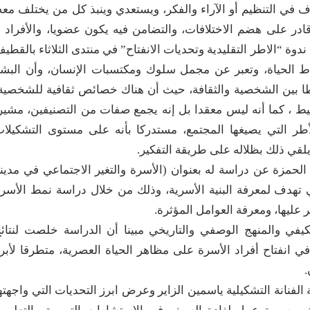
ف في التنظيم أو الآراء والفكر، ويستعدي وينبذ كل من يختلف معه
ادر على هضم الاختلافات، والتضامن فيه يكون عضويا، والأفراد ل
دوة “الاطر التقليدية وتحديات الانفتاح” في منتدى الثلاثاء بالقطي
ماط الحياة، وتعبر عن مجمل سلوك ومكتسبات الإنسان، وأن البش
بطا بين الشخصية والثقافة، حيث أن هناك خصائص ثقافية للشخصية
يط ، كما أنه ليس معقدا بل إنه يجمع صفات من التصنيفين، مشير
طر التي يصيغها المجتمع، مستدركا بأنه على مستوى التشكيلا
يلقي ذلك بظلاله على طريقة التفكير.
لحمزة عن دراسة له بعنوان (الأسرة والتغير الاجتماعي في مدين
تهدف لمعرفة البنية الأسرية، وذلك من خلال دراسة نمط الأسر
 عليها، ومعرفة العوامل المؤثرة.
في والمنهج الوصفي والتاريخي مبينا أن الدراسة خلصت لنتائ
 انفتاح أفراد الأسرة على مظاهر الحياة العصرية، متطرقا لأبر
.
فنانة التشكيلية ياسمين الزاير وعرض ابرز التحديات التي واجهته