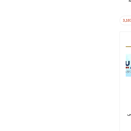
ة
3,10
لى