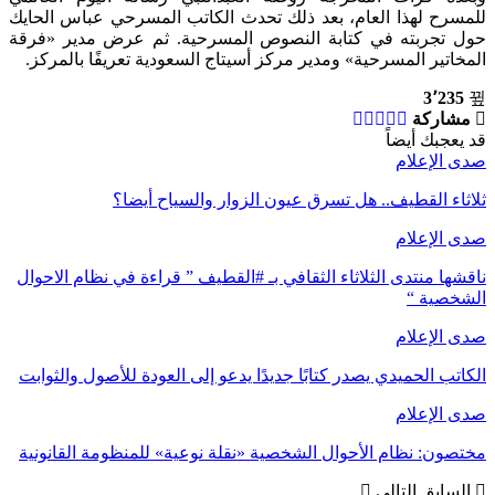
للمسرح لهذا العام، بعد ذلك تحدث الكاتب المسرحي عباس الحايك
حول تجربته في كتابة النصوص المسرحية. ثم عرض مدير «فرقة
المخاتير المسرحية» ومدير مركز أسيتاج السعودية تعريفًا بالمركز.
3٬235
مشاركة
قد يعجبك أيضاً
صدى الإعلام
ثلاثاء القطيف.. هل تسرق عيون الزوار والسياح أيضا؟
صدى الإعلام
ناقشها منتدى الثلاثاء الثقافي بـ #القطيف ” قراءة في نظام الاحوال
الشخصية “
صدى الإعلام
الكاتب الحميدي يصدر كتابًا جديدًا يدعو إلى العودة للأصول والثوابت
صدى الإعلام
مختصون: نظام الأحوال الشخصية «نقلة نوعية» للمنظومة القانونية
السابق
التالي