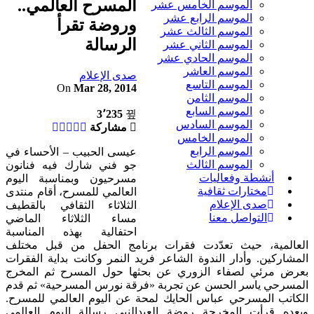
المسرح العالمي..
الموسم الخامس عشر
الموسم الرابع عشر
وروضة تقرأ
الموسم الثالث عشر
الرسالة
الموسم الثاني عشر
الموسم الحادي عشر
الموسم العاشر
صدى الإعلام
الموسم التاسع
On
Mar 28, 2014
الموسم الثامن
الموسم السابع
3٬235
الموسم السادس
مشاركة
الموسم الخامس
الموسم الرابع
عيسى الحبيب – الأحساء في
الموسم الثالث
جو فني شارك فيه فنانون
أنشطة وفعاليات
مسرحيون وبمناسبة اليوم
مختارات ثقافية
العالمي للمسرح، أقام منتدى
صدى الإعلام
الثلاثاء الثقافي بالقطيف
التواصل معنا
مساء الثلاثاء الماضي
احتفالية بهذه المناسبة
العالمية، حيث تعدّدت فقرات برنامج الحفل من قبل مختلف
المشاركين. وأدار الندوة الشاعر فريد النمر وكانت بداية الفقرات
بعرض مرئي لصفاء الزوري عن بحثها حول المسرح ثم المخرج
المسرحي ياسر الحسن عن تجربة «فرقة نورس المسرحية» ثم قدم
الكاتب المسرحي عباس الحايك لمحة عن اليوم العالمي للمسرح.
وبعده قرأت المخرجة روضة العبدالنبي رسالة اليوم العالمي