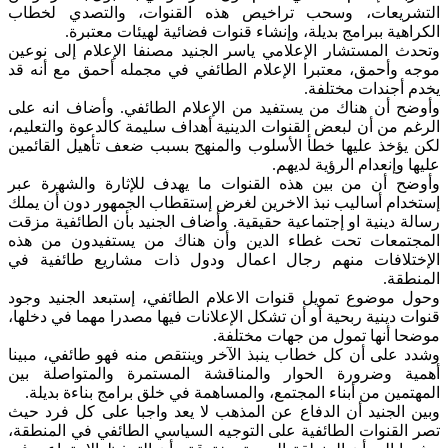
التشريعات، وسحب تراخيص هذه القنوات، والتصدي لخطاب
الكراهية ببرامج بديلة، وإنشاء قنوات فضائية لهيئات معتبرة.
وتحدث المستشار الإعلامي ياسر الجنيد مصنفا الإعلام إلى نوعين
موجه وأحمق، معتبرا الإعلام الطائفي في مجمله أحمق مع أنه قد
يخدم أجندات مختلفة.
وأوضح أن هناك من يستفيد من الإعلام الطائفي. وأضاف انه على
الرغم من أن لبعض القنوات الدينية أهداف سليمة كالدعوة والتعليم،
لكن يؤخذ عليها خطأ الأسلوب والمنهج بسبب ضعف تأهيل القائمين
عليها وإنعدام الرؤية لديهم.
وأوضح أن من بين هذه القنوات ما يهدف للإثارة والشهرة عبر
إستخدام أساليب نبذ الاخرين لغرض إستقطاب الجمهور دون أن يملك
رسالة دينية او إجتماعية حقيقية. وأضاف الجنيد بأن الطائفية مزقت
المجتمعات تحت غطاء الدين وأن هناك من يستفيدون من هذه
الإختلافات منهم رجال اعمال ودول ذات مشاريع طائفية في
المنطقة.
وحول موضوع تمويل قنوات الاعلام الطائفي، إستبعد الجنيد وجود
قنوات دينية ربحية أو أن تشكل الإعلانات فيها مصدرا مهما في دخلها،
موضحا أنها تمول من جهات مختلفة.
وشدد على أن كل خطاب ينبذ الآخر وينتقص منه فهو طائفي، مبينا
أهمية وضرورة الحوار والمناقشة المستمرة والمتواصلة بين
المهتمين من أبناء المجتمع، والمساهمة في خلق برامج بناءة بديلة.
وبين الجنيد أن الدفاع عن المذهب لا يعد واجبا على كل فرد حيث
تصر القنوات الطائفية على التوجيه السياسي الطائفي في المنطقة،