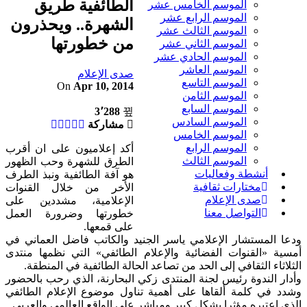
الطائفية طريق
الموسم الخامس عشر
الموسم الرابع عشر
الشهرة.. ويحذرون
الموسم الثالث عشر
من خطورتها
الموسم الثاني عشر
الموسم الحادي عشر
الموسم العاشر
صدى الإعلام
الموسم التاسع
On
Apr 10, 2014
الموسم الثامن
الموسم السابع
3٬288
الموسم السادس
مشاركة
الموسم الخامس
الموسم الرابع
أكد إعلاميون على ان أقرب
الموسم الثالث
الطرق للشهرة وحب الظهور
أنشطة وفعاليات
هو آفة الطائفية ونبذ الطرف
مختارات ثقافية
الأخر من خلال القنوات
صدى الإعلام
الإعلامية، مشددين على
التواصل معنا
خطورتها وضرورة العمل
على قمعها.
ودعا المستشار الإعلامي ياسر الجنيد والكاتب فاضل العماني في
أمسية «القنوات الفضائية والإعلام الطائفي» التي نظمها منتدى
الثلاثاء الثقافي إلى الحد من تصاعد الحالة الطائفية في المنطقة.
وأدار الندوة رئيس لجنة المنتدى زكي البحارنة، الذي رحب بالحضور
وشدد في كلمة ألقاها على أهمية تناول موضوع الإعلام الطائفي
الذي إعتبره مؤثرا بشكل كبير ومباشر على الواقع العالمي والعربي.