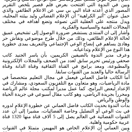
وبين في الندوة التي افتتحت بعرض فلم قصير يلخص التقرير
المصور الذي أعدته قناة البي بي سي عن الاعلام الطائفي والذي
حمل عنوان ”أثير الكراهية“ أن الإعلام الفضائي وليد بيئته المحلية،
ويدل منتجه على العقلية التي تصوغه وتضع أهدافه في مختلف
المجالات الفنية والسياسية والفكرية.
وأشار إلى ان المنتدى يستشعر ضرورة الوصول إلى تشخيص عميق
لحالة الإعلام الطائفي، وذلك من خلال طرح موضوعي ونقاش حر
وهادئ يساهم في إنضاج الوعي الإجتماعي والتعريف بمدى خطورة
هذا النوع من الإعلام وتداعياته.
وعرف مدير الندوة بالضيفين الكريمين، بأن ياسر الجنيد كاتب
صحفي ورئيس تحرير سابق لعدد من الصحف والمجلات الإلكترونية
والمطبوعة، ومعد برامج في القناة الثقافية وقناة الدانة وقناة
الرسالة حاليا والعديد من القنوات سابقا.
أما الكاتب فاضل العماني فيعمل في مجال التعليم متخصصاً في
مادة الرياضيات، وهو متعاون مع التلفزيون السعودي، ومشارك في
الإعداد لبعض البرامج، كما عمل مديراً لمكتب مجلة عالم الرياضة
ومحرراً بجريدة الرياضي، وهو كاتب مقال أسبوعي في جريدة الحياة
والوطن والرياض.
بدأت الندوة بحديث الكاتب فاضل العماني عن خطورة الإعلام لدوره
في بث الوعي أو التضليل وخاصة الفضائيات، مشيرا إلى أن عدد
القنوات الفضائية في العالم يصل إلى 5 آلاف قناة منها 1320 قناة
عربية حكومية واهلية.
وبين العماني أن الإعلام الخاص هو المهيمن متمثلا في القنوات