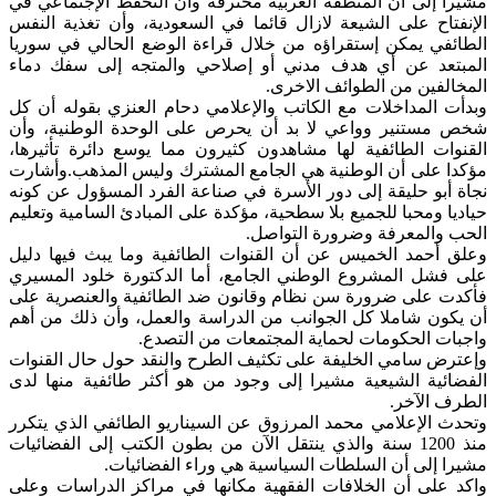
مشيرا إلى أن المنطقة العربية مخترقة وأن التحفظ الإجتماعي في
الإنفتاح على الشيعة لازال قائما في السعودية، وأن تغذية النفس
الطائفي يمكن إستقراؤه من خلال قراءة الوضع الحالي في سوريا
المبتعد عن أي هدف مدني أو إصلاحي والمتجه إلى سفك دماء
المخالفين من الطوائف الاخرى.
وبدأت المداخلات مع الكاتب والإعلامي دحام العنزي بقوله أن كل
شخص مستنير وواعي لا بد أن يحرص على الوحدة الوطنية، وأن
القنوات الطائفية لها مشاهدون كثيرون مما يوسع دائرة تأثيرها،
مؤكدا على أن الوطنية هي الجامع المشترك وليس المذهب.وأشارت
نجاة أبو حليقة إلى دور الأسرة في صناعة الفرد المسؤول عن كونه
حياديا ومحبا للجميع بلا سطحية، مؤكدة على المبادئ السامية وتعليم
الحب والمعرفة وضرورة التواصل.
وعلق أحمد الخميس عن أن القنوات الطائفية وما يبث فيها دليل
على فشل المشروع الوطني الجامع، أما الدكتورة خلود المسيري
فأكدت على ضرورة سن نظام وقانون ضد الطائفية والعنصرية على
أن يكون شاملا كل الجوانب من الدراسة والعمل، وأن ذلك من أهم
واجبات الحكومات لحماية المجتمعات من التصدع.
وإعترض سامي الخليفة على تكثيف الطرح والنقد حول حال القنوات
الفضائية الشيعية مشيرا إلى وجود من هو أكثر طائفية منها لدى
الطرف الآخر.
وتحدث الإعلامي محمد المرزوق عن السيناريو الطائفي الذي يتكرر
منذ 1200 سنة والذي ينتقل الآن من بطون الكتب إلى الفضائيات
مشيرا إلى أن السلطات السياسية هي وراء الفضائيات.
واكد على أن الخلافات الفقهية مكانها في مراكز الدراسات وعلى