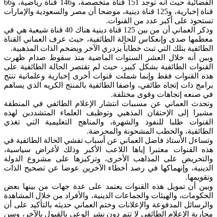
الفضائية حيث أنه توجد 151 قناة متخصصة، و146 قناة رياضية، و66
قناة إخبارية، و125 قناة دينية، موضحا أن مصر والسعودية والإمارات
تستحوذ على أكبر عدد من القنوات.
وذكر العماني أن من بين 125 قناة دينية هناك 40 قناة شيعية هي في
معظمها صدى وإنعكاس للحالة الطائفية، حيث عرف العماني القناة
الطائفية بتلك التي تبث خطاباً يزدري الآخر ويضخم الذات المذهبية.
وبين أنه خلال العشر السنوات الماضية منذ سقوط صدام ظهرت
القنوات الطائفية بشكل كبير، حيث لم تقتصر الحالة الطائفية على
هذه القنوات فقط وإنما شملت قنوات أخرى إخبارية وعلمانية تنتج
برامج ذات إتجاه طائفي، واصفا الطائفية بالمنتج الكريه الذي يساهم
في صنعه إتجاهات وقوى مختلفة.
وتحدث العماني عن مسببات انتشار الإعلام الطائفي في المنطقة
مشيرا إلى الإحتقان المذهبي وتوظيف العلماء المتشددين لهذه
القنوات طلبا للنفوذ والشهرة، والمناهج التعليمية التي تغذي
الطائفية، والخطب المشحونة والمحرضة.
وتساءل الأستاذ فاضل العماني عن أسباب تفشي الحالة الطائفية في
هذه القنوات معتبرا إياها اللاعب الأكبر وذلك لأغراض سياسية،
والتحريض على المذاهب الأخرى، وتركيزها على مشروع الدولة
الدينية، وإنهماكها في رصد أخطاء الآخرين عوضا عن تصحيح الذات
وتقويمها.
وبين أن تمويل هذه القنوات يعتمد على عدة جهات من بينها بعض
الحكومات، والهيئات والجماعات الدينية، والأفراد من خلال المشاهدة
والرسائل المدفوعة والإعلانات وختم العماني حديثه بالتأكيد على أن
محاربة الإعلام الطائفي لا تتم دون نشر الوعي بالقبول بالآخر، وسن