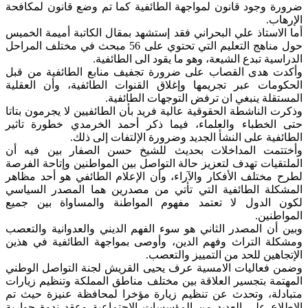
ضرورة وجود قانون لمواجهة الطائفية كما تم وضع قانون لمكافحة
الإرهاب.
أما الاستاذ علي البحراني فقد إستشهد بمقال الكاتبة أميمة الخميس
حول مناهج التعليم التي تحتوي على 56 مبحث في مختلف المراحل
الدراسية تبدع الشيعة، وهو ما يقود الى الطائفية.
وأكدت هدى القصاب على ضرورة تجفيف منابع الطائفية من قبل
الحكومات عبر تجريمها وإغلاق القنوات الطائفية، وأن العقلية
المستقلة ينبغي ان ترفض التوجهات الطائفية.
وذكرت الناشطة الحقوقية عالية فريد بأن الطائفيين لا يجرمون بتاتا
حتى الخطباء والعلماء، فيما ذكر أحمد الخرمدي خطورة تاثير
الطائفية على النشأ الجديد وضرورة الإلتفات إلى ذلك.
وأختتمت المداخلات بحديث للشيخ حسن الصفار بين فيه أن
الملتقيات تهدف لتعزيز حالة التواصل بين المواطنين وإتاحة الفرصة
لطرح مختلف الأفكار والآراء، وأن الإعلام الطائفي هو أحد مظاهر
المشكلة الطائفية التي تأتي من مصدرين هما المصدر السياسي
لكون الدول لا تعتمد مفهوم المواطنة والمساواة بين جميع
المواطنين.
وبين أن المصدر الثاني هو سوء الفهم الديني والعدوانية والتعصب
ومشكلة التراث وفهم الدين، وأوصى بمواجهة الطائفية في هذين
الإتجاهين للحد من التمييز والتعصب.
وضمن فعاليات الامسية عرف يحيى القريش لجنة التواصل الوطني
المهتمة بتجسير العلاقة بين مختلف مناطق المملكة وتنظيم زيارات
متبادلة، وتحدث عن تنظيم زيارة مؤخرا لمحافظة عنيزة حيث تم
الاطلاع على العديد من المؤسسات الإجتماعية وعقد ندوة حوارية