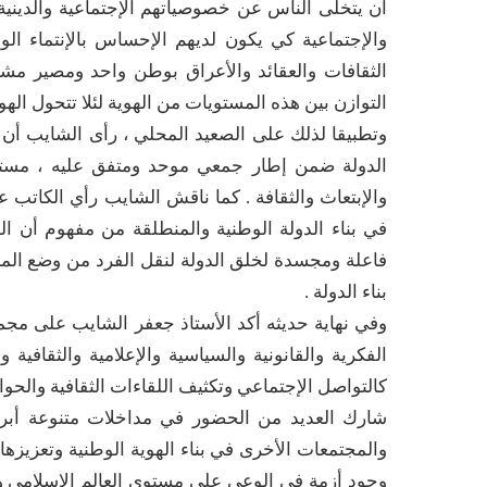
أن يتخلى الناس عن خصوصياتهم الإجتماعية والدينية 
والإجتماعية كي يكون لديهم الإحساس بالإنتماء 
الثقافات والعقائد والأعراق بوطن واحد ومصير مشتر
التوازن بين هذه المستويات من الهوية لئلا تتحول اله
وتطبيقا لذلك على الصعيد المحلي ، رأى الشايب أن 
الدولة ضمن إطار جمعي موحد ومتفق عليه ، مستشه
والإبتعاث والثقافة . كما ناقش الشايب رأي الكاتب عب
في بناء الدولة الوطنية والمنطلقة من مفهوم أن ا
فاعلة ومجسدة لخلق الدولة لنقل الفرد من وضع ال
بناء الدولة .
وفي نهاية حديثه أكد الأستاذ جعفر الشايب على مجم
الفكرية والقانونية والسياسية والإعلامية والثقافية
كالتواصل الإجتماعي وتكثيف اللقاءات الثقافية والحوا
شارك العديد من الحضور في مداخلات متنوعة أبرز
والمجتمعات الأخرى في بناء الهوية الوطنية وتعزيزها
وجود أزمة في الوعي على مستوى العالم الإسلامي و