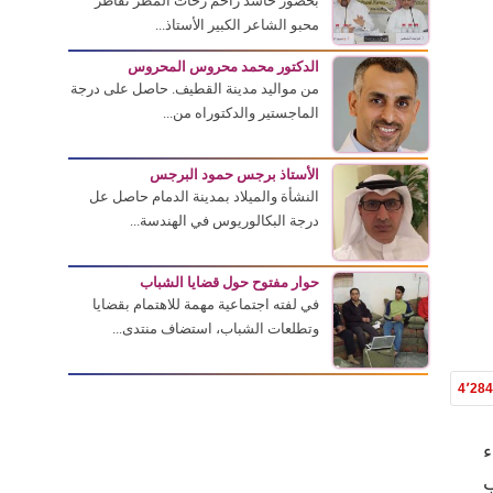
بحضور حاشد زاحم زخات المطر تقاطر
محبو الشاعر الكبير الأستاذ...
الدكتور محمد محروس المحروس
من مواليد مدينة القطيف. حاصل على درجة
الماجستير والدكتوراه من...
الأستاذ برجس حمود البرجس
النشأة والميلاد بمدينة الدمام حاصل عل
درجة البكالوريوس في الهندسة...
حوار مفتوح حول قضايا الشباب
في لفته اجتماعية مهمة للاهتمام بقضايا
وتطلعات الشباب، استضاف منتدى...
4٬28
ء
ب