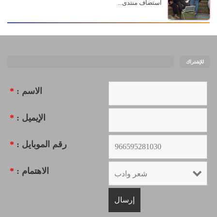
استضاف منتدى...
للإشتراك
الاسم :
*
الإيميل :
*
رقم الموبايل :
*
الاهتمام :
*