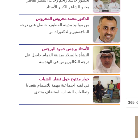
بحضور حاشد زاحم زخات المطر تقاطر
محبو الشاعر الكبير الأستاذ...
الدكتور محمد محروس المحروس
من مواليد مدينة القطيف. حاصل على درجة
الماجستير والدكتوراه من...
الأستاذ برجس حمود البرجس
النشأة والميلاد بمدينة الدمام حاصل عل
درجة البكالوريوس في الهندسة...
حوار مفتوح حول قضايا الشباب
في لفته اجتماعية مهمة للاهتمام بقضايا
وتطلعات الشباب، استضاف منتدى...
365