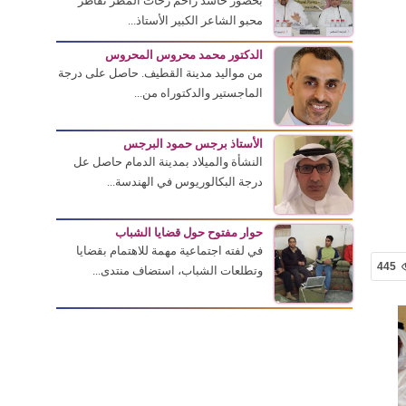
بحضور حاشد زاحم زخات المطر تقاطر
محبو الشاعر الكبير الأستاذ...
الدكتور محمد محروس المحروس
من مواليد مدينة القطيف. حاصل على درجة
الماجستير والدكتوراه من...
الأستاذ برجس حمود البرجس
النشأة والميلاد بمدينة الدمام حاصل عل
درجة البكالوريوس في الهندسة...
حوار مفتوح حول قضايا الشباب
في لفته اجتماعية مهمة للاهتمام بقضايا
445
وتطلعات الشباب، استضاف منتدى...