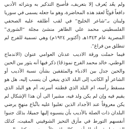
ولم يعُد يُعرف إلا بتعريف، فأصبح التذكير به وبتراثه الأدبي
دافعاً قويّاً لعقد هذه المحاضرة، وهو ما جعله يسمى في سوريا
ولبنان بـ”شاعر الخليج” في لقب أطلقه عليه الصحفي
الفلسطيني محمد علي الطاهر منشئ مجلة “الشورى”
المصرية عام ١٣٤٣هـ (أكتوبر ١٩٢٤م) وهي تسمية للفرج لم
تنطلق من فراغ”.
فيما حملت ورقة الاديب عدنان العوامي عنوان (الاندماج
الوطني، خالد محمد الفرج نموذجًا) ذكر فيها أنه يثور بين الحين
والحين جدل بين الادباء والمثقفين بشأن نسبة الأديب أو
الشاعر أو الكاتب إلى البلد الذي ينبغي أن ينسب إليه، هل هو
مسقط رأسه، ام البلد الذي قطنته أسرته، أم هو البلد الذي
يقيم فيه وإن لم يكن ولد فيه، مشيرا الى أن هذا الإشكال لم
يكن معروفاً عند الأجداد الذين تغلبوا عليه باتِّباع منهجٍ يرضي
البلدان ذات الصلة بالأديب بأن ينسبوه إليها جميعًا، بذلك جنبوا
أنفسهم التورط في مأزق التحيز الشوفيني المقيت، كذلك