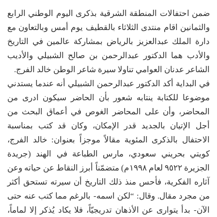
ضمن احتفالات المنطقة الشرقية بذكرى اليوم الوطني الرابع
والثمانين اقام منتدى الثلاثاء بالقطيف يوم أمس وبالتعاون مع
دارة الملك عبدالعزيز بالرياض بمشاركة عالمين في التاريخ
والأدب هما الدكتور عبدالرحمن بن صالح الشبيلي والأديب
الشاعر عدنان العوامي تناولا سيرة شاعر الوطن خالد الفرج.
في البداية أكد الدكتور عبدالرحمن الشبيلي أنه عندما يستدني
موضوعا للكتابة ينتابه شعور بأن الحاضر سيكون ادرى من
المحاضر، وأن على المحاضر الغوص في أعماق البحث من
أجل الإتيان بالجديد قدر الإمكان، وكان قد كتب بمناسبة
الاحتفال بالذكرى المئوية مقالاً موجزاً بعنوان: خالد الفرج،
كويتي بحريني سعودي، مارس الطباعة في الهند (جريدة
الجزيرة ٩٥٢٢ لعام ١٩٩٨م) متضمّناً أبرز النقاط عن حياته وعن
آثاره الفكرية، فأحس منذ ذلك التاريخ أن سيرته تستحق أكثر
من مجرد مقال. وقال: “لكن اسمه- بالرغم مما كتب عنه حتى
الآن- بدأ يتوارى عن الأذهان تدريجيّاً، فلا يكاد يُذكر إلا لماماً،