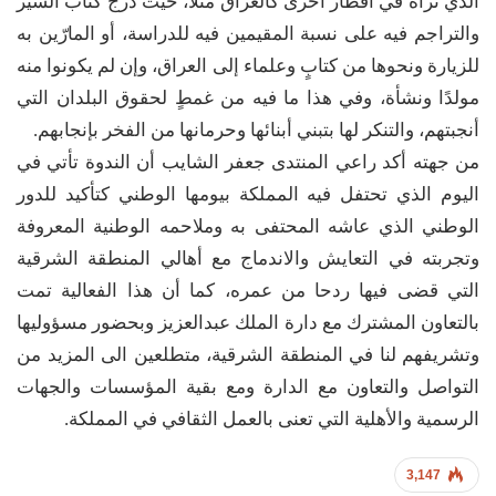
الذي نراه في أقطار أخرى كالعراق مثلاً، حيث درج كتاب السير
والتراجم فيه على نسبة المقيمين فيه للدراسة، أو المارّين به
للزيارة ونحوها من كتابٍ وعلماء إلى العراق، وإن لم يكونوا منه
مولدًا ونشأة، وفي هذا ما فيه من غمطٍ لحقوق البلدان التي
أنجبتهم، والتنكر لها بتبني أبنائها وحرمانها من الفخر بإنجابهم.
من جهته أكد راعي المنتدى جعفر الشايب أن الندوة تأتي في
اليوم الذي تحتفل فيه المملكة بيومها الوطني كتأكيد للدور
الوطني الذي عاشه المحتفى به وملاحمه الوطنية المعروفة
وتجربته في التعايش والاندماج مع أهالي المنطقة الشرقية
التي قضى فيها ردحا من عمره، كما أن هذا الفعالية تمت
بالتعاون المشترك مع دارة الملك عبدالعزيز وبحضور مسؤوليها
وتشريفهم لنا في المنطقة الشرقية، متطلعين الى المزيد من
التواصل والتعاون مع الدارة ومع بقية المؤسسات والجهات
الرسمية والأهلية التي تعنى بالعمل الثقافي في المملكة.
3,147