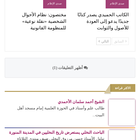
صدى الإعلام
صدى الإعلام
الكاتب الحميدي يصدر كتابًا
مختصون: نظام الأحوال
جديدًا يدعو إلى العودة
الشخصية «نقلة نوعية»
للأصول والثوابت
للمنظومة القانونية
السابق
التالي
أظهر التعليقات (1)
الاكثر قراءة
الشيخ أحمد سلمان الأحمدي
طالب علم وأستاذ في الحوزة العلمية إمام مسجد أهل
البيت...
الباحث النخلي يستعرض تاريخ النخليين في المدينة المنورة
تناول الأستاذ حسن مرزوق النخلي ضيف منتدى الثلاثاء