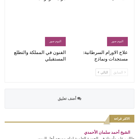
البوم صور
البوم صور
علاج الاورام السرطانية:
الفنون في المملكة والتطلع
مستجدات ونماذج
المستقبلي
السابق
التالي
أضف تعليق
الاكثر قراءة
الشيخ أحمد سلمان الأحمدي
طالب علم وأستاذ في الحوزة العلمية إمام مسجد أهل البيت...