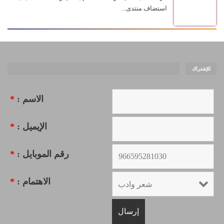
استضاف منتدى...
للإشتراك
الاسم :
*
الإيميل :
*
رقم الموبايل :
*
الاهتمام :
*