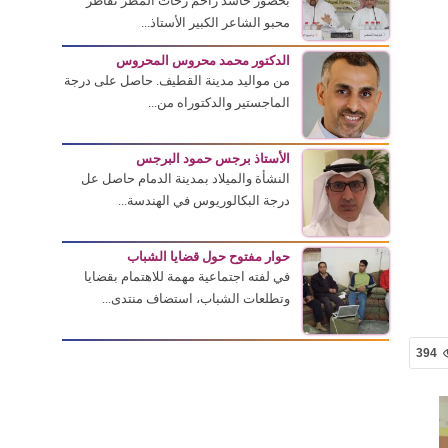
بحضور حاشد زاحم زخات المطر تقاطر
محبو الشاعر الكبير الأستاذ...
الدكتور محمد محروس المحروس
من مواليد مدينة القطيف. حاصل على درجة
الماجستير والدكتوراه من...
الأستاذ برجس حمود البرجس
النشأة والميلاد بمدينة الدمام حاصل عل
درجة البكالوريوس في الهندسة...
حوار مفتوح حول قضايا الشباب
في لفته اجتماعية مهمة للاهتمام بقضايا
وتطلعات الشباب، استضاف منتدى...
394