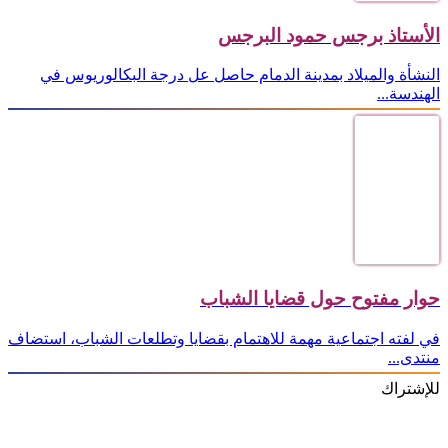
الأستاذ برجس حمود البرجس
النشأة والميلاد بمدينة الدمام حاصل عل درجة البكالوريوس في
الهندسة...
حوار مفتوح حول قضايا الشباب
في لفته اجتماعية مهمة للاهتمام بقضايا وتطلعات الشباب، استضاف
منتدى...
للإشتراك