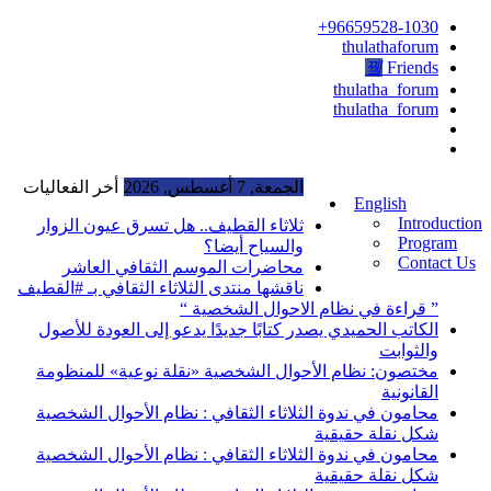
96659528-1030+
thulathaforum
Friends
thulatha_forum
thulatha_forum
الجمعة, 7 أغسطس, 2026
أخر الفعاليات
English
Introduction
ثلاثاء القطيف.. هل تسرق عيون الزوار
Program
والسياح أيضا؟
Contact Us
محاضرات الموسم الثقافي العاشر
ناقشها منتدى الثلاثاء الثقافي بـ #القطيف
” قراءة في نظام الاحوال الشخصية “
الكاتب الحميدي يصدر كتابًا جديدًا يدعو إلى العودة للأصول
والثوابت
مختصون: نظام الأحوال الشخصية «نقلة نوعية» للمنظومة
القانونية
محامون في ندوة الثلاثاء الثقافي : نظام الأحوال الشخصية
شكل نقلة حقيقية
محامون في ندوة الثلاثاء الثقافي : نظام الأحوال الشخصية
شكل نقلة حقيقية