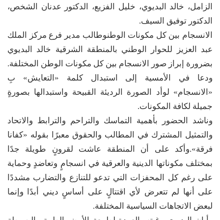
الزامل، خالد البديوي، خليل الفزيع، الدكتور عدنان الشخص،
الدكتور توفيق السيف.
الانسجام بين كل مكونات الوطنوطالب مدير فرع مركز الملك
عبد العزيز للحوار الوطني بالمنطقة الشرقية خالد البديوي
بضرورة إبراز صور الانسجام بين كل مكونات الوطن المختلفة.
ودعا في الأمسية إلى استبدال كلمة «التعايش» بِ
«الانسجام» لوأد الصورة الرديئة القبيحة واستبدالها بصورةٍ
جميلة لكافة المكونات.
وناشد الحضور بأهمية التماسك والتراحم والترابط والاتحاد
والتمثيل المشترك في المطالب والحقوق معبرًا بقوله «كفانا
فرقة».وأكد على أن المنطقة عاشت لقرونٍ طويلة جدًا
بمختلف مكوناتها الدينية والعرقية في انسجامٍ وتعاضدٍ وحماية
على رغم كل المحفزات التي تدعو للتنازع والتضارب مشددًا
على أنها لم تتعرض لأي اقتتالٍ على أساسٍ ديني أبدًا وإنما
لبعض الاتجاهات السياسية المختلفة.