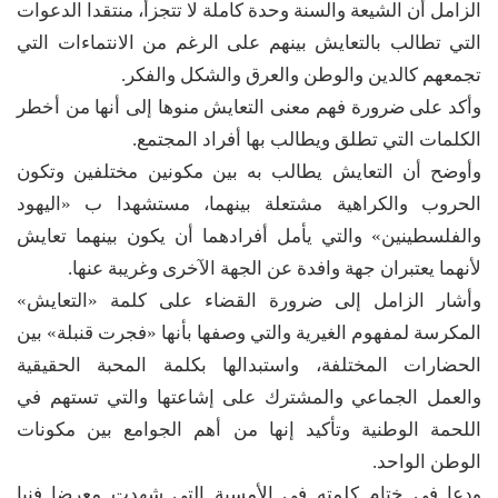
الزامل أن الشيعة والسنة وحدة كاملة لا تتجزأ، منتقدا الدعوات
التي تطالب بالتعايش بينهم على الرغم من الانتماءات التي
تجمعهم كالدين والوطن والعرق والشكل والفكر.
وأكد على ضرورة فهم معنى التعايش منوها إلى أنها من أخطر
الكلمات التي تطلق ويطالب بها أفراد المجتمع.
وأوضح أن التعايش يطالب به بين مكونين مختلفين وتكون
الحروب والكراهية مشتعلة بينهما، مستشهدا ب «اليهود
والفلسطينين» والتي يأمل أفرادهما أن يكون بينهما تعايش
لأنهما يعتبران جهة وافدة عن الجهة الآخرى وغريبة عنها.
وأشار الزامل إلى ضرورة القضاء على كلمة «التعايش»
المكرسة لمفهوم الغيرية والتي وصفها بأنها «فجرت قنبلة» بين
الحضارات المختلفة، واستبدالها بكلمة المحبة الحقيقية
والعمل الجماعي والمشترك على إشاعتها والتي تستهم في
اللحمة الوطنية وتأكيد إنها من أهم الجوامع بين مكونات
الوطن الواحد.
ودعا في ختام كلمته في الأمسية التي شهدت معرضا فنيا