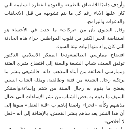
وأردف داعيًا للالتصاق بالطبيعة والعودة للفطرة السليمة التي
كان عليها الآباء رغم كل ما يتم تشويهه من قبل الاتجاهات
والدعوات والبرامج.
وقال البديوي بأن من «بركات» ما حدث في الأحساء هو
استفاضة الخير الكثير من قلوب المواطنين جراء هذه الحادثة
التي كان يراد منها إنبات نبتة السوء.
افتضاح ممارسي الطائفيةودعا المفكر الاسلامي الدكتور
توفيق السيف شباب الشيعة والسنة إلى افتضاح مثيري الفتنة
وممارسي الطائفة من أبناء المذهب ذاته، فالشيعي ينشر ما
يرتكبه رجال الشيعة من فتنة وطائفية، ومثله الشاب السني
يفضح ما يقوم به رجال السنة من شتم وإساءة.واستنكر
السيف ما يقوم به بعض الشباب من نشر الإساءات التي تطال
مذهبهم وكأنه «فخرا» واصفا إياهم ب «قلة العقل» منوها إلى
أن هذا النشر يعد ساهم بنشر الفحش، بالإضافة إلى أنه «فعل
لا أخلاقي».