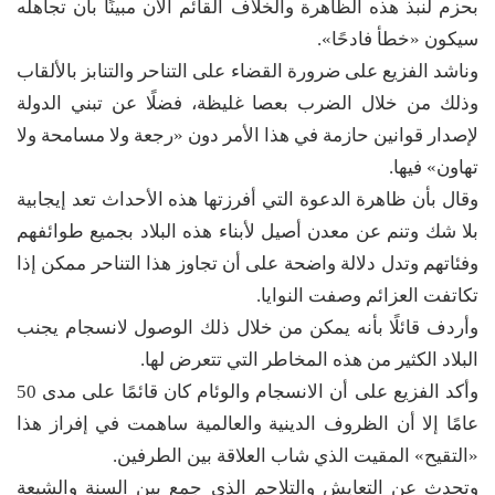
بحزم لنبذ هذه الظاهرة والخلاف القائم الآن مبينًا بأن تجاهله
سيكون «خطأ فادحًا».
وناشد الفزيع على ضرورة القضاء على التناحر والتنابز بالألقاب
وذلك من خلال الضرب بعصا غليظة، فضلًا عن تبني الدولة
لإصدار قوانين حازمة في هذا الأمر دون «رجعة ولا مسامحة ولا
تهاون» فيها.
وقال بأن ظاهرة الدعوة التي أفرزتها هذه الأحداث تعد إيجابية
بلا شك وتنم عن معدن أصيل لأبناء هذه البلاد بجميع طوائفهم
وفئاتهم وتدل دلالة واضحة على أن تجاوز هذا التناحر ممكن إذا
تكاتفت العزائم وصفت النوايا.
وأردف قائلًا بأنه يمكن من خلال ذلك الوصول لانسجام يجنب
البلاد الكثير من هذه المخاطر التي تتعرض لها.
وأكد الفزيع على أن الانسجام والوئام كان قائمًا على مدى 50
عامًا إلا أن الظروف الدينية والعالمية ساهمت في إفراز هذا
«التقيح» المقيت الذي شاب العلاقة بين الطرفين.
وتحدث عن التعايش والتلاحم الذي جمع بين السنة والشيعة