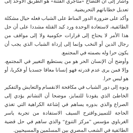
وأشار إلى أن افتضاح «متاجري الفتنة» هو الطريق الأوحد إلى
تعديل خطاباتهم التحريضية.
وأكد على ضرورة الدور المناط على الشباب فعله حيال مشكلة
الطائفية، لاستعادة الوحدة ورد كيد القتلة مشددا على أن حل
هذا الأمر لا يحتاج إلى قرارات حكومية ولا إلى مواقف من
رجال الدين أو النخب وإنما إلى إرداة الشباب الذي يجب أن
يكون حرا وله بصمته في المجتمع.
وأوضح أن الإنسان الحر هو من يستطيع التغيير في المجتمع،
وإلا فمن يرى عدم قدرته فهو إنسانا معاقا جسديا أو فكريا، أو
هو ليس حرا.
ونوه إلى دور الشباب في مكافحة الانقسام والتعايش والتفكير
الخاطئ الذي يقودنا للتمايز، موضحا أن التشاتم يؤدي إلى
الصراع والذي بدوره يساهم في إشاعة الكراهية التي تغذي
الحاجة للتمييز.واقترح السيف الاستفادة من تجربة ياسر
الغرباوي مؤسس ”مركز التنوع“ والذي ساهم في حل قضية
الطائفية في الشعب المصري بين المسلمين والمسيحيين.