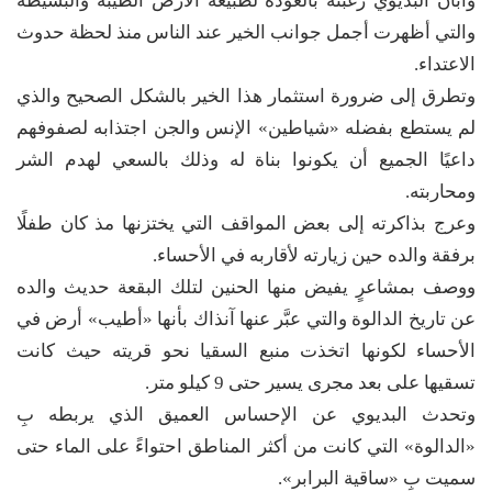
وأبان البديوي رغبته بالعودة لطبيعة الأرض الطيبة والبسيطة
والتي أظهرت أجمل جوانب الخير عند الناس منذ لحظة حدوث
الاعتداء.
وتطرق إلى ضرورة استثمار هذا الخير بالشكل الصحيح والذي
لم يستطع بفضله «شياطين» الإنس والجن اجتذابه لصفوفهم
داعيًا الجميع أن يكونوا بناة له وذلك بالسعي لهدم الشر
ومحاربته.
وعرج بذاكرته إلى بعض المواقف التي يختزنها مذ كان طفلًا
برفقة والده حين زيارته لأقاربه في الأحساء.
ووصف بمشاعرٍ يفيض منها الحنين لتلك البقعة حديث والده
عن تاريخ الدالوة والتي عبَّر عنها آنذاك بأنها «أطيب» أرض في
الأحساء لكونها اتخذت منبع السقيا نحو قريته حيث كانت
تسقيها على بعد مجرى يسير حتى 9 كيلو متر.
وتحدث البديوي عن الإحساس العميق الذي يربطه بِ
«الدالوة» التي كانت من أكثر المناطق احتواءً على الماء حتى
سميت بِ «ساقية البرابر».