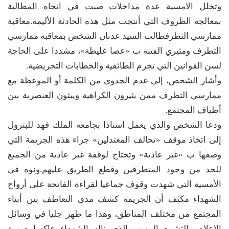
وتخلل الامسية عدة مداخلات صبت في اتجاه المطالبة
بمعالجة الظروف التي أنتجت مثل هذه الحادثة الأليمة.معاقبة
ممارسي التطرفطالب السيد عدنان الشخص بمعاقبة ممارسي
التطرف ومثيري الفتنة ب «عصا غليظة»، مشددا على الحاجة
لسن القوانين التي تجرم الطائفية والخطابات التحريضية.
وأشار الشخص، إلى عدم الجدوى من الكلمة أو الموعظة مع
ممارسي التطرف ممن يثيرون الكراهية ويبثون العنصرية بين
أطياف المجتمع.
ودعا الشخص والذي يعمل استاذا بجامعة الملك فهد للبترول
إلى اتخاذ موقف «تحالف المعتدلين» جراء هذه الجريمة التي
وصفها ب «غير عادية» وتحتاج لوقفة غير عادية من الجميع
للحد من وجود المتطرفين وقطع الطريق عليهم.ونوه في
الأمسية التي شهدت وقوف جماعيا لقراءة الفاتحة على أرواح
الشهداء مكثف أن الجريمة كشف مدى التعاطف بين أبناء
المجتمع من مختلف المناطق، وهذا ما ظهر جليا في وسائل
الإعلام والتشييع المهيب الذي ناله الشهداء عاكسا صورة