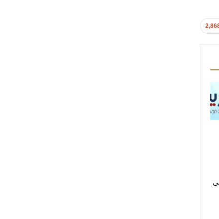
2,86
لى