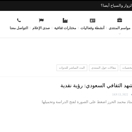
زوار والسياح أيضا؟
مواسم المنتدى
أنشطة وفعاليات
مختارات ثقافية
صدى الإعلام
التواصل معنا
شخصيات
مقالات حول المنتدى
البث المباشر للندوات
JAN 13, 2022
ستاذ محمد الحرز اضغط على الصورة لفتح الدراسة وتحميلها: