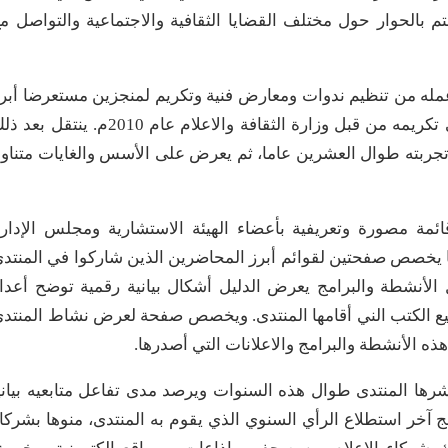
لمملكة العربية السعودية عام 2000م ويهتم بالحوار حول مختلف القضايا الثقافية والاجتماعية والتواصل م
مله من تنظيم ندوات ومعارض فنية وتكريم لمنجزين مستعرضا أبر
توجهات المواضيع والقضايا التي يتناولها، ومشيرا إلى تكريمه من قبل وزارة الثقافة والاعلام عام 2010م. ينتقل
جربته طوال العشرين عاما، ثم يعرض على الأسس والغايات متناول
ئمة مصورة وتعريفية بأعضاء الهيئة الاستشارية ومجلس الإدار
كما يخصص صفحتين لقوائم أبرز المحاضرين الذين شاركوا في المنتد
أنشطة والبرامج يعرض الدليل أشكال بيانية رقمية توضح أعدا
قيع الكتب الني أقامها المنتدى. ويخصص صفحة لعرض نشاط المنتد
الأنشطة والبرامج والاعلانات التي أصدرها.
رها المنتدى طوال هذه السنوات ويرصد مدى تفاعل متابعيه بياني
ج آخر استطلاع الرأي السنوي الذي يقوم به المنتدى، منوها بشركا