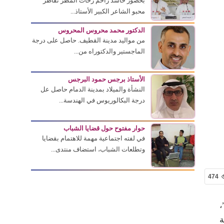
بحضور حاشد زاحم زخات المطر تقاطر
محبو الشاعر الكبير الأستاذ...
الدكتور محمد محروس المحروس
من مواليد مدينة القطيف. حاصل على درجة
الماجستير والدكتوراه من...
الأستاذ برجس حمود البرجس
النشأة والميلاد بمدينة الدمام حاصل عل
درجة البكالوريوس في الهندسة...
حوار مفتوح حول قضايا الشباب
في لفته اجتماعية مهمة للاهتمام بقضايا
وتطلعات الشباب، استضاف منتدى...
474
،
ة