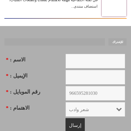
استضاف منتدى...
للإشتراك
الاسم :
*
الإيميل :
*
رقم الموبايل :
*
الاهتمام :
*