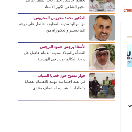
بحضور حاشد زاحم زخات المطر تقاطر
محبو الشاعر الكبير الأستاذ...
2٬99
الدكتور محمد محروس المحروس
من مواليد مدينة القطيف. حاصل على درجة
الماجستير والدكتوراه من...
الأستاذ برجس حمود البرجس
النشأة والميلاد بمدينة الدمام حاصل عل
درجة البكالوريوس في الهندسة...
حوار مفتوح حول قضايا الشباب
في لفته اجتماعية مهمة للاهتمام بقضايا
وتطلعات الشباب، استضاف منتدى...
لى