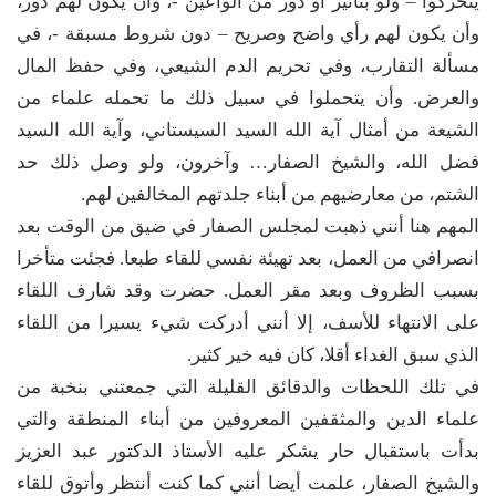
يتحركوا – ولو بتأثير أو دور من الواعين -، وأن يكون لهم دور،
وأن يكون لهم رأي واضح وصريح – دون شروط مسبقة -، في
مسألة التقارب، وفي تحريم الدم الشيعي، وفي حفظ المال
والعرض. وأن يتحملوا في سبيل ذلك ما تحمله علماء من
الشيعة من أمثال آية الله السيد السيستاني، وآية الله السيد
فضل الله، والشيخ الصفار… وآخرون، ولو وصل ذلك حد
الشتم، من معارضيهم من أبناء جلدتهم المخالفين لهم.
المهم هنا أنني ذهبت لمجلس الصفار في ضيق من الوقت بعد
انصرافي من العمل، بعد تهيئة نفسي للقاء طبعا. فجئت متأخرا
بسبب الظروف وبعد مقر العمل. حضرت وقد شارف اللقاء
على الانتهاء للأسف، إلا أنني أدركت شيء يسيرا من اللقاء
الذي سبق الغداء أقلا، كان فيه خير كثير.
في تلك اللحظات والدقائق القليلة التي جمعتني بنخبة من
علماء الدين والمثقفين المعروفين من أبناء المنطقة والتي
بدأت باستقبال حار يشكر عليه الأستاذ الدكتور عبد العزيز
والشيخ الصفار، علمت أيضا أنني كما كنت أنتظر وأتوق للقاء