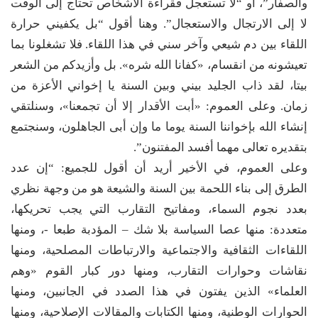
والصفار”، أو “لا تستعجل فقراءة الأشخاص تحتاج إلى الوقت
لا إلى الارتجال والاستعجال”. وهنا أقول “بل يكفيني حرارة
اللقاء بين دم شيعي وآخر سني في هذا اللقاء. فلا تشغلونا بما
تعيشونه من انقسام، «كفانا الله شره». بل وأزيدكم من الشعر
بيتا، لقد ذاب الجليد بيني وبين السنة يا إخواني الأعزة من
زمان. وعلى العموم: «أبت الأقدار إلا أن تجمعنا»، وسنلتقي
إنشاء الله بإخواننا السنة يوما ما وإن أبى الجاهلون، وسنجتمع
بتقديره تعالى مهما أفسد المفتنون”.
وعلى العموم، في الأخير أريد أن أقول للجميع: “إن عدد
الطرق إلى بناء اللحمة بين السنة والشيعة هو من وجهة نظري
بعدد نجوم السماء، ومفاتيح التقارب التي يجب تحريكها،
متعددة: منها عصا السياسة بلا شك – المؤدبة طبعا -، ومنها
اللقاءات الثقافية والاجتماعية والارتباطات المصلحية، ومنها
نقاشات وحوارات التقارب، ومنها دور كبار القوم «وهم
العلماء» الذين يفتون في هذا الصدد في الجانبين، ومنها
الحوارات الوطنية، ومنها الكتابات والمقالات الإصلاحية، ومنها