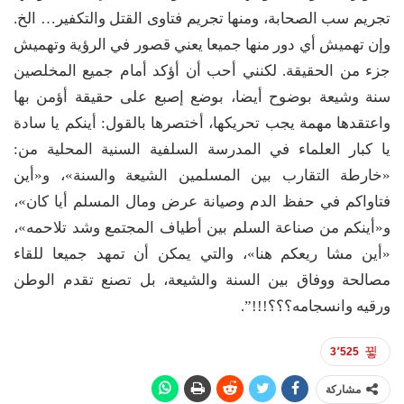
تجريم سب الصحابة، ومنها تجريم فتاوى القتل والتكفير… الخ.
وإن تهميش أي دور منها جميعا يعني قصور في الرؤية وتهميش
جزء من الحقيقة. لكنني أحب أن أؤكد أمام جميع المخلصين
سنة وشيعة بوضوح أيضا، بوضع إصبع على حقيقة أؤمن بها
واعتقدها مهمة يجب تحريكها، أختصرها بالقول: أينكم يا سادة
يا كبار العلماء في المدرسة السلفية السنية المحلية من:
«خارطة التقارب بين المسلمين الشيعة والسنة»، و«أين
فتاواكم في حفظ الدم وصيانة عرض ومال المسلم أيا كان»،
و«أينكم من صناعة السلم بين أطياف المجتمع وشد تلاحمه»،
«أين مشا ريعكم هنا»، والتي يمكن أن تمهد جميعا للقاء
مصالحة ووفاق بين السنة والشيعة، بل تصنع تقدم الوطن
ورقيه وانسجامه؟؟؟!!!”.
3٬525
مشاركة